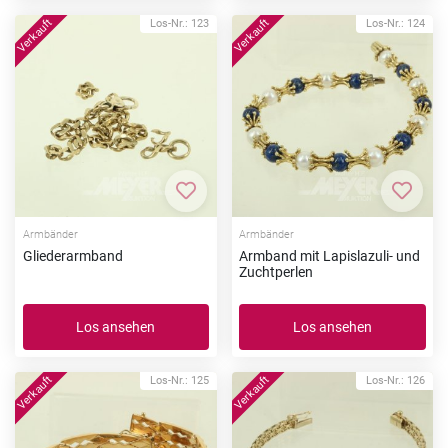
Los-Nr.: 123
Los-Nr.: 124
Zur Merkliste hinzufügen
Zur Me
Armbänder
Armbänder
Gliederarmband
Armband mit Lapislazuli- und
Zuchtperlen
Los ansehen
Los ansehen
Los-Nr.: 125
Los-Nr.: 126