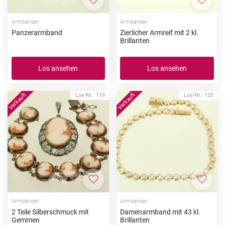
Zur Merkliste hinzufügen
Zur Me
Armbänder
Armbänder
Panzerarmband
Zierlicher Armreif mit 2 kl.
Brillanten
Los ansehen
Los ansehen
Los-Nr.: 119
Los-Nr.: 120
Zur Merkliste hinzufügen
Zur Me
Armbänder
Armbänder
2 Teile Silberschmuck mit
Damenarmband mit 43 kl.
Gemmen
Brillanten