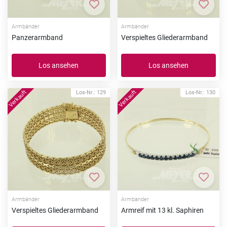
Zur Merkliste hinzufügen
Zur Me
Armbänder
Armbänder
Panzerarmband
Verspieltes Gliederarmband
Los ansehen
Los ansehen
Los-Nr.: 129
Los-Nr.: 130
Zur Merkliste hinzufügen
Zur Me
Armbänder
Armbänder
Verspieltes Gliederarmband
Armreif mit 13 kl. Saphiren