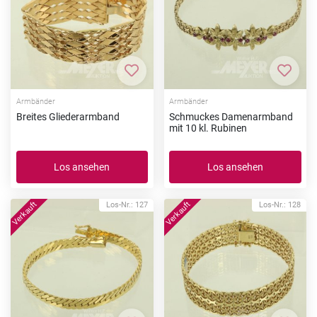
Zur Merkliste hinzufügen
Zur Me
Armbänder
Armbänder
Breites Gliederarmband
Schmuckes Damenarmband
mit 10 kl. Rubinen
Los ansehen
Los ansehen
Los-Nr.: 127
Los-Nr.: 128