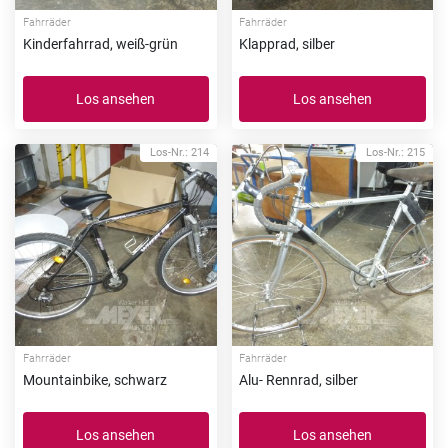
Fahrräder
Fahrräder
Kinderfahrrad, weiß-grün
Klapprad, silber
Los ansehen
Los ansehen
Los-Nr.: 214
Los-Nr.: 215
Fahrräder
Fahrräder
Mountainbike, schwarz
Alu- Rennrad, silber
Los ansehen
Los ansehen