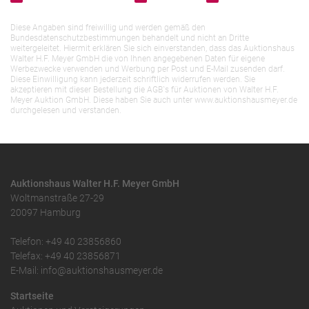
Diese Angaben sind freiwillig und werden gemäß den
Bundesdatenschutzbestimmungen behandelt und nicht an Dritte
weitergeleitet. Hiermit erklären Sie sich einverstanden, dass das Auktionshaus
Walter H.F. Meyer GmbH die von Ihnen angegebenen Daten für eigene
Werbezwecke verwenden und Werbung per Post und E-Mail zusenden darf.
Diese Einwilligung kann jederzeit schriftlich widerrufen werden. Sie
akzeptieren mit dieser Bestellung die AGB`s für Auktionen von Walter H.F.
Meyer Auktion GmbH. Diese haben Sie auch unter www.auktionshausmeyer.de
durchgelesen und verstanden.
Auktionshaus Walter H.F. Meyer GmbH
Woltmanstraße 27-29
20097 Hamburg
Telefon: +49 40 23856860
Telefax: +49 40 23856871
E-Mail: info@auktionshausmeyer.de
Startseite