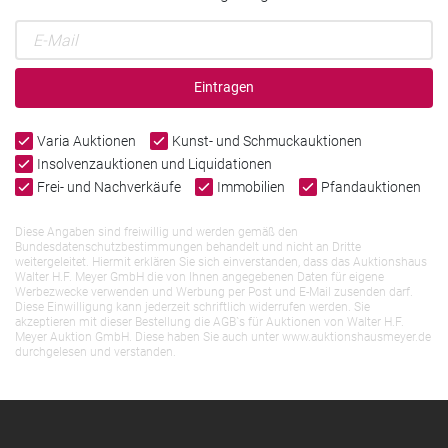
Eintragen
Varia Auktionen
Kunst- und Schmuckauktionen
Insolvenzauktionen und Liquidationen
Frei- und Nachverkäufe
Immobilien
Pfandauktionen
Diese Angaben sind freiwillig und werden gemäß den
Bundesdatenschutzbestimmungen behandelt und nicht an Dritte
weitergeleitet. Hiermit erklären Sie sich einverstanden, dass das Auktionshaus
Walter H.F. Meyer GmbH die von Ihnen angegebenen Daten für eigene
Werbezwecke verwenden und Werbung per Post und E-Mail zusenden darf.
Diese Einwilligung kann jederzeit schriftlich widerrufen werden. Sie
akzeptieren mit dieser Bestellung die AGB`s für Auktionen von Walter H.F.
Meyer Auktion GmbH. Diese haben Sie auch unter www.auktionshausmeyer.de
durchgelesen und verstanden.