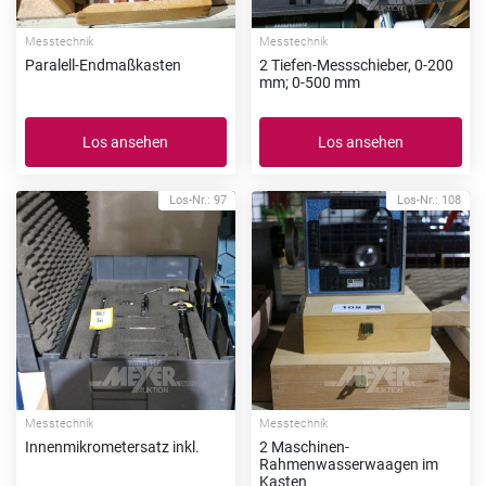
Messtechnik
Messtechnik
Paralell-Endmaßkasten
2 Tiefen-Messschieber, 0-200
mm; 0-500 mm
Los ansehen
Los ansehen
Los-Nr.: 97
Los-Nr.: 108
Messtechnik
Messtechnik
Innenmikrometersatz inkl.
2 Maschinen-
Rahmenwasserwaagen im
Kasten