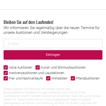
Bleiben Sie auf dem Laufenden!
Wir informieren Sie regelmäßig über die neuen Termine für
unsere Auktionen und Versteigerungen.
Eintragen
Varia Auktionen
Kunst- und Schmuckauktionen
Insolvenzauktionen und Liquidationen
Frei- und Nachverkäufe
Immobilien
Pfandauktionen
Diese Angaben sind freiwillig und werden gemäß den
Bundesdatenschutzbestimmungen behandelt und nicht an Dritte
weitergeleitet. Hiermit erklären Sie sich einverstanden, dass das Auktionshaus
Walter H.F. Meyer GmbH die von Ihnen angegebenen Daten für eigene
Werbezwecke verwenden und Werbung per Post und E-Mail zusenden darf.