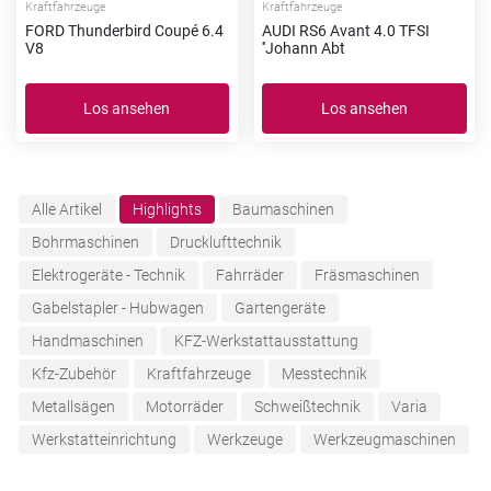
Kraftfahrzeuge
Kraftfahrzeuge
FORD Thunderbird Coupé 6.4
AUDI RS6 Avant 4.0 TFSI
V8
''Johann Abt
Los ansehen
Los ansehen
Alle Artikel
Highlights
Baumaschinen
Bohrmaschinen
Drucklufttechnik
Elektrogeräte - Technik
Fahrräder
Fräsmaschinen
Gabelstapler - Hubwagen
Gartengeräte
Handmaschinen
KFZ-Werkstattausstattung
Kfz-Zubehör
Kraftfahrzeuge
Messtechnik
Metallsägen
Motorräder
Schweißtechnik
Varia
Werkstatteinrichtung
Werkzeuge
Werkzeugmaschinen