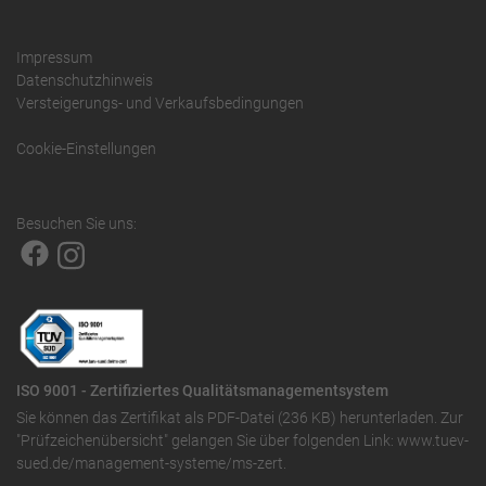
Impressum
Datenschutzhinweis
Versteigerungs- und Verkaufsbedingungen
Cookie-Einstellungen
Besuchen Sie uns:
ISO 9001 - Zertifiziertes Qualitätsmanagementsystem
Sie können das
Zertifikat als PDF-Datei (236 KB)
herunterladen. Zur
"Prüfzeichenübersicht" gelangen Sie über folgenden Link:
www.tuev-
sued.de/management-systeme/ms-zert
.