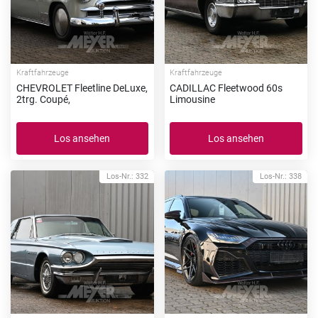
Kraftfahrzeuge
Kraftfahrzeuge
CHEVROLET Fleetline DeLuxe,
CADILLAC Fleetwood 60s
2trg. Coupé,
Limousine
Los ansehen
Los ansehen
Los-Nr.: 332
Los-Nr.: 338