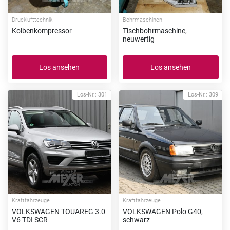
Drucklufttechnik
Bohrmaschinen
Kolbenkompressor
Tischbohrmaschine,
neuwertig
Los ansehen
Los ansehen
Los-Nr.: 301
Los-Nr.: 309
Kraftfahrzeuge
Kraftfahrzeuge
VOLKSWAGEN TOUAREG 3.0
VOLKSWAGEN Polo G40,
V6 TDI SCR
schwarz