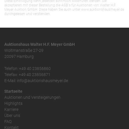
Diese Einwilligung kann jederzeit schriftlich widerrufen werden. Sie
akzeptieren mit dieser Bestellung die AGB`s für Auktionen von Walter H.F.
Meyer Auktion GmbH. Diese haben Sie auch unter www.auktionshausmeyer.de
durchgelesen und verstanden.
Auktionshaus Walter H.F. Meyer GmbH
Woltmanstraße 27-29
20097 Hamburg
Telefon: +49 40 23856860
Telefax: +49 40 23856871
E-Mail: info@auktionshausmeyer.de
Startseite
Auktionen und Versteigerungen
Highlights
Karriere
Über uns
FAQ
Kontakt