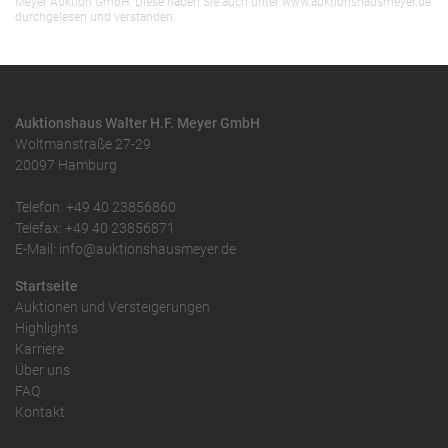
Meyer Auktion GmbH. Diese haben Sie auch unter www.auktionshausmeyer.de
durchgelesen und verstanden.
Auktionshaus Walter H.F. Meyer GmbH
Woltmanstraße 27-29
20097 Hamburg
Telefon: +49 40 23856860
Telefax: +49 40 23856871
E-Mail: info@auktionshausmeyer.de
Startseite
Auktionen und Versteigerungen
Highlights
Karriere
Über uns
FAQ
Kontakt