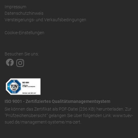
Impressum
Datenschutzhinweis
Versteigerungs- und Verkaufsbedingungen
Cookie-Einstellungen
Besuchen Sie uns:
ISO 9001 - Zertifiziertes Qualitätsmanagementsystem
Sie können das
Zertifikat als PDF-Datei (236 KB)
herunterladen. Zur
"Prüfzeichenübersicht" gelangen Sie über folgenden Link:
www.tuev-
sued.de/management-systeme/ms-zert
.