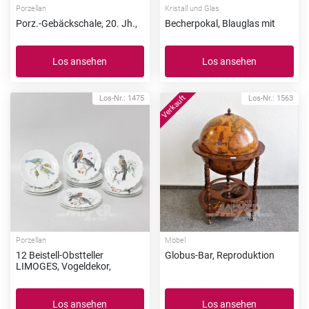
Porzellan
Kristall und Glas
Porz.-Gebäckschale, 20. Jh.,
Becherpokal, Blauglas mit
Los ansehen
Los ansehen
Los-Nr.: 1475
Los-Nr.: 1563
Porzellan
Möbel
12 Beistell-Obstteller
Globus-Bar, Reproduktion
LIMOGES, Vogeldekor,
Los ansehen
Los ansehen