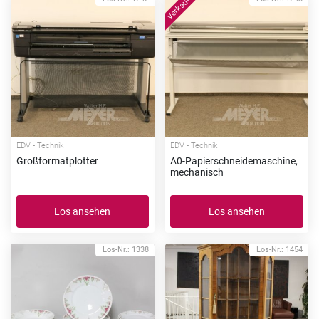
EDV - Technik
EDV - Technik
Großformatplotter
A0-Papierschneidemaschine,
mechanisch
Los ansehen
Los ansehen
Los-Nr.: 1338
Los-Nr.: 1454