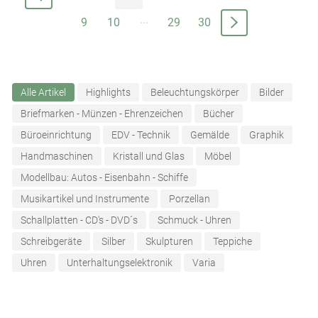
...
9
10
29
30
Alle Artikel
Highlights
Beleuchtungskörper
Bilder
Briefmarken - Münzen - Ehrenzeichen
Bücher
Büroeinrichtung
EDV - Technik
Gemälde
Graphik
Handmaschinen
Kristall und Glas
Möbel
Modellbau: Autos - Eisenbahn - Schiffe
Musikartikel und Instrumente
Porzellan
Schallplatten - CD's - DVD´s
Schmuck - Uhren
Schreibgeräte
Silber
Skulpturen
Teppiche
Uhren
Unterhaltungselektronik
Varia