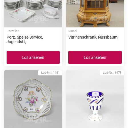
Porzellan
Möbel
Porz. Speise-Service,
Vitrinenschrank, Nussbaum,
Jugendstil,
Los ansehen
Los ansehen
Los-Nr.: 1461
Los-Nr.: 1473