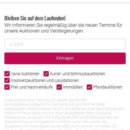
Bleiben Sie auf dem Laufenden!
Wir informieren Sie regelmäßig über die neuen Termine für
unsere Auktionen und Versteigerungen.
Eintragen
Varia Auktionen
Kunst- und Schmuckauktionen
Insolvenzauktionen und Liquidationen
Frei- und Nachverkäufe
Immobilien
Pfandauktionen
Diese Angaben sind freiwillig und werden gemäß den
Bundesdatenschutzbestimmungen behandelt und nicht an Dritte
weitergeleitet. Hiermit erklären Sie sich einverstanden, dass das Auktionshaus
Walter H.F. Meyer GmbH die von Ihnen angegebenen Daten für eigene
Werbezwecke verwenden und Werbung per Post und E-Mail zusenden darf.
Diese Einwilligung kann jederzeit schriftlich widerrufen werden. Sie
akzeptieren mit dieser Bestellung die AGB`s für Auktionen von Walter H.F.