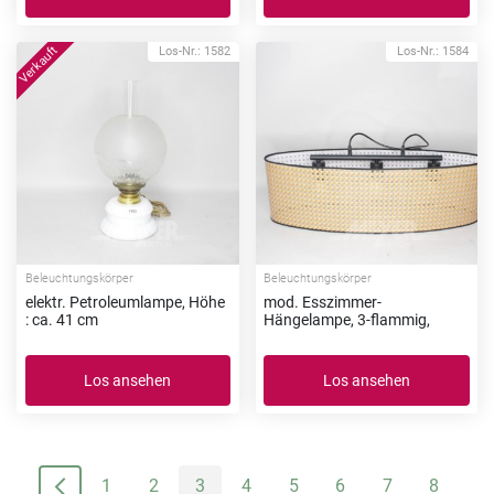
Los-Nr.: 1582
Los-Nr.: 1584
Beleuchtungskörper
Beleuchtungskörper
elektr. Petroleumlampe, Höhe
mod. Esszimmer-
: ca. 41 cm
Hängelampe, 3-flammig,
Los ansehen
Los ansehen
1
2
3
4
5
6
7
8