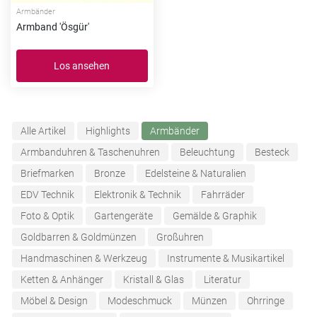
Armbänder
Armband 'Ösgür'
Los ansehen
Alle Artikel
Highlights
Armbänder
Armbanduhren & Taschenuhren
Beleuchtung
Besteck
Briefmarken
Bronze
Edelsteine & Naturalien
EDV Technik
Elektronik & Technik
Fahrräder
Foto & Optik
Gartengeräte
Gemälde & Graphik
Goldbarren & Goldmünzen
Großuhren
Handmaschinen & Werkzeug
Instrumente & Musikartikel
Ketten & Anhänger
Kristall & Glas
Literatur
Möbel & Design
Modeschmuck
Münzen
Ohrringe