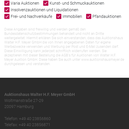
Varia Auktionen
Kunst- und Schmuckauktionen
Insolvenzauktionen und Liquidationen
Frei- und Nachverkäufe
Immobilien
Pfandauktionen
Diese Angaben sind freiwillig und werden gemäß den
Bundesdatenschutzbestimmungen behandelt und nicht an Dritte
weitergeleitet. Hiermit erklären Sie sich einverstanden, dass das Auktionshaus
Walter H.F. Meyer GmbH die von Ihnen angegebenen Daten für eigene
Werbezwecke verwenden und Werbung per Post und E-Mail zusenden darf.
Diese Einwilligung kann jederzeit schriftlich widerrufen werden. Sie
akzeptieren mit dieser Bestellung die AGB`s für Auktionen von Walter H.F.
Meyer Auktion GmbH. Diese haben Sie auch unter www.auktionshausmeyer.de
durchgelesen und verstanden.
Auktionshaus Walter H.F. Meyer GmbH
Woltmanstraße 27-29
20097 Hamburg
Telefon: +49 40 23856860
Telefax: +49 40 23856871