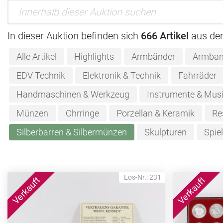
In dieser Auktion befinden sich
666 Artikel
aus de
Alle Artikel
Highlights
Armbänder
Armban
EDV Technik
Elektronik & Technik
Fahrräder
Handmaschinen & Werkzeug
Instrumente & Musi
Münzen
Ohrringe
Porzellan & Keramik
Re
Silberbarren & Silbermünzen
Skulpturen
Spie
Los-Nr.: 231