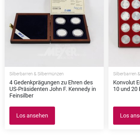
Silberbarren & Silbermünzen
Silberbarren 
4 Gedenkprägungen zu Ehren des
Konvolut 
US-Präsidenten John F. Kennedy in
10 und 20 
Feinsilber
Los ansehen
Los an