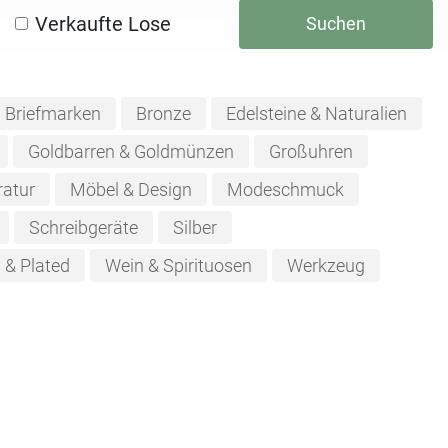
Verkaufte Lose
Suchen
Briefmarken
Bronze
Edelsteine & Naturalien
Goldbarren & Goldmünzen
Großuhren
ratur
Möbel & Design
Modeschmuck
Schreibgeräte
Silber
s & Plated
Wein & Spirituosen
Werkzeug