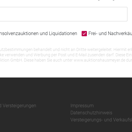
Insolvenzauktionen und Liquidationen
Frei- und Nachverkä
bestimmungen behandelt und nicht an Dritte weitergeleitet. Hiermit erk
erwenden und Werbung per Post und E-Mail zusenden darf. Diese Einwill
r Auktion GmbH. Diese haben Sie auch unter www.auktionshausmeyer.de du
d Versteigerungen
Impressum
Datenschutzhinweis
Versteigerungs- und Verkauf