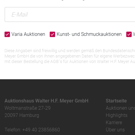
Varia Auktionen
Kunst- und Schmuckauktionen
Diese Angaben sind freiwillig und werden gemäß den Bundesdatenschutz
Meyer GmbH die von Ihnen angegebenen Daten für eigene Werbezwecke v
mit dieser Bestellung die AGB`s für Auktionen von Walter H.F. Meye
Auktionshaus Walter H.F. Meyer GmbH
Startseite
Woltmanstraße 27-29
Auktionen un
20097 Hamburg
Highlights
Karriere
Telefon: +49 40 23856860
Über uns