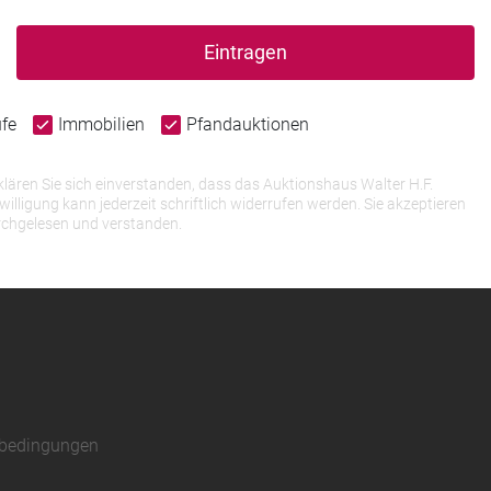
Eintragen
ufe
Immobilien
Pfandauktionen
lären Sie sich einverstanden, dass das Auktionshaus Walter H.F.
igung kann jederzeit schriftlich widerrufen werden. Sie akzeptieren
rchgelesen und verstanden.
sbedingungen