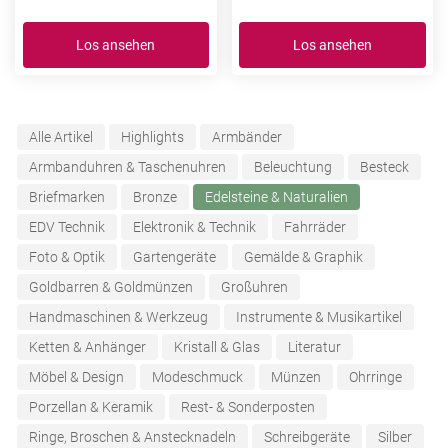
Los ansehen
Los ansehen
Alle Artikel
Highlights
Armbänder
Armbanduhren & Taschenuhren
Beleuchtung
Besteck
Briefmarken
Bronze
Edelsteine & Naturalien
EDV Technik
Elektronik & Technik
Fahrräder
Foto & Optik
Gartengeräte
Gemälde & Graphik
Goldbarren & Goldmünzen
Großuhren
Handmaschinen & Werkzeug
Instrumente & Musikartikel
Ketten & Anhänger
Kristall & Glas
Literatur
Möbel & Design
Modeschmuck
Münzen
Ohrringe
Porzellan & Keramik
Rest- & Sonderposten
Ringe, Broschen & Anstecknadeln
Schreibgeräte
Silber