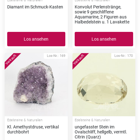
Edelsteine & Naturalien
Edelsteine & Naturalien
Diamant im Schmuck-Kasten
Konvolut Perlenstränge,
sowie 9 geschliffene
Aquamarine, 2 Figuren aus
Halbedelstein u. 1 Lavakette
Los ansehen
Los ansehen
Los-Nr.: 169
Los-Nr.: 170
Edelsteine & Naturalien
Edelsteine & Naturalien
Kl. Amethystdruse, vertikal
ungefasster Stein im
durchbohrt
Ovalschliff, hellgelb, vermtl.
Citrin (Quarz)