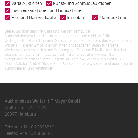
Varia Auktionen
Kunst- und Schmuckauktionen
Insolvenzauktionen und Liquidationen
Frei- und Nachverkäufe
Immobilien
Pfandauktionen
Diese Angaben sind freiwillig und werden gemäß den
Bundesdatenschutzbestimmungen behandelt und nicht an Dritte
weitergeleitet. Hiermit erklären Sie sich einverstanden, dass das Auktionshaus
Walter H.F. Meyer GmbH die von Ihnen angegebenen Daten für eigene
Werbezwecke verwenden und Werbung per Post und E-Mail zusenden darf.
Diese Einwilligung kann jederzeit schriftlich widerrufen werden. Sie
akzeptieren mit dieser Bestellung die AGB`s für Auktionen von Walter H.F.
Meyer Auktion GmbH. Diese haben Sie auch unter www.auktionshausmeyer.de
durchgelesen und verstanden.
Auktionshaus Walter H.F. Meyer GmbH
Woltmanstraße 27-29
20097 Hamburg
Telefon: +49 40 23856860
Telefax: +49 40 23856871