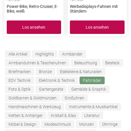
Fahrräder
Fahrräder
Power-Bike, Retro-Cruiser, E-
Werbedisplays-Fahnen mit
Bike, weiß
Ständern
Los ansehen
Los ansehen
Alle Artikel
Highlights
Armbänder
Armbanduhren & Taschenuhren
Beleuchtung
Besteck
Briefmarken
Bronze
Edelsteine & Naturalien
EDV Technik
Elektronik & Technik
Fahrräder
Foto & Optik
Gartengeräte
Gemälde & Graphik
Goldbarren & Goldmünzen
Großuhren
Handmaschinen & Werkzeug
Instrumente & Musikartikel
Ketten & Anhänger
Kristall & Glas
Literatur
Möbel & Design
Modeschmuck
Münzen
Ohrringe