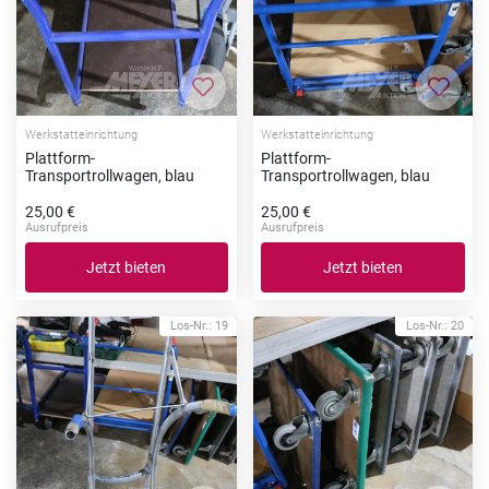
Zur Merkliste hinzufügen
Zur Me
Werkstatteinrichtung
Werkstatteinrichtung
Plattform-
Plattform-
Transportrollwagen, blau
Transportrollwagen, blau
25,00 €
25,00 €
Ausrufpreis
Ausrufpreis
Jetzt bieten
Jetzt bieten
Los-Nr.: 19
Los-Nr.: 20