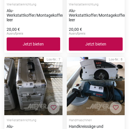
Werkstatteinrichtung
Werkstatteinrichtung
Alu-
Alu-
Werkstattkoffer/Montagekoffer,
Werkstattkoffer/Montagekoffer,
leer
leer
20,00 €
20,00 €
Ausrufpreis
Ausrufpreis
Jetzt bieten
Jetzt bieten
Los-Nr.: 7
Los-Nr.: 8
Zur Merkliste hinzufügen
Zur Me
Werkstatteinrichtung
Handmaschinen
Alu-
Handkreissäge und