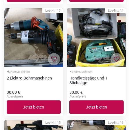
Los-Nr.: 13
Los-Nr.: 14
Zur Merkliste hinzufügen
Zur Me
Handmaschinen
Handmaschinen
2 Elektro-Bohrmaschinen
Handkreissäge und 1
Stichsäge
30,00 €
30,00 €
Ausrufpreis
Ausrufpreis
Jetzt bieten
Jetzt bieten
Los-Nr.: 15
Los-Nr.: 16