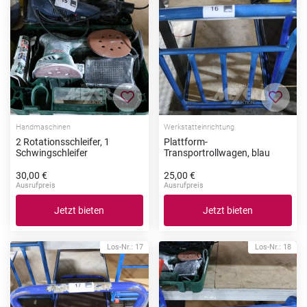
Zur Merkliste hinzufügen
Zur Me
Handmaschinen
Werkstatteinrichtung
2 Rotationsschleifer, 1
Plattform-
Schwingschleifer
Transportrollwagen, blau
30,00 €
25,00 €
Ausrufpreis
Ausrufpreis
Jetzt bieten
Jetzt bieten
Los-Nr.: 17
Los-Nr.: 18