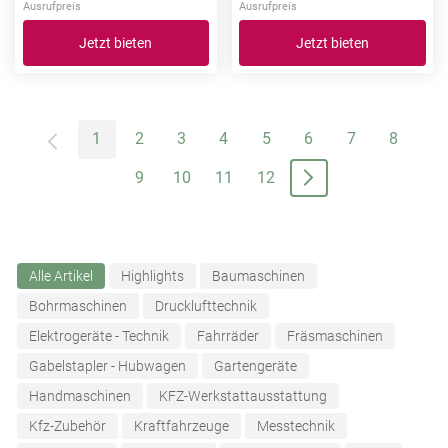
Ausrufpreis
Ausrufpreis
Jetzt bieten
Jetzt bieten
1
2
3
4
5
6
7
8
9
10
11
12
Alle Artikel
Highlights
Baumaschinen
Bohrmaschinen
Drucklufttechnik
Elektrogeräte - Technik
Fahrräder
Fräsmaschinen
Gabelstapler - Hubwagen
Gartengeräte
Handmaschinen
KFZ-Werkstattausstattung
Kfz-Zubehör
Kraftfahrzeuge
Messtechnik