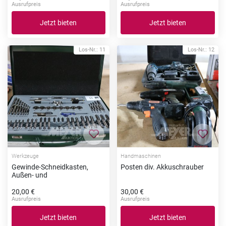
Ausrufpreis
Ausrufpreis
Jetzt bieten
Jetzt bieten
Los-Nr.: 11
Los-Nr.: 12
Zur Merkliste hinzufügen
Zur Me
Werkzeuge
Handmaschinen
Gewinde-Schneidkasten,
Posten div. Akkuschrauber
Außen- und
20,00 €
30,00 €
Ausrufpreis
Ausrufpreis
Jetzt bieten
Jetzt bieten