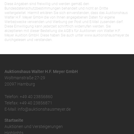
Diese Angaben sind freiwillig und werden gemäß den
Bundesdatenschutzbestimmungen behandelt und nicht an Dritte
weitergeleitet. Hiermit erklären Sie sich einverstanden, dass das Auktionshaus
Walter H.F. Meyer GmbH die von Ihnen angegebenen Daten für eigene
Werbezwecke verwenden und Werbung per Post und E-Mail zusenden darf.
Diese Einwilligung kann jederzeit schriftlich widerrufen werden. Sie
akzeptieren mit dieser Bestellung die AGB`s für Auktionen von Walter H.F.
Meyer Auktion GmbH. Diese haben Sie auch unter www.auktionshausmeyer.de
durchgelesen und verstanden.
Auktionshaus Walter H.F. Meyer GmbH
Woltmanstraße 27-29
20097 Hamburg
Telefon: +49 40 23856860
Telefax: +49 40 23856871
E-Mail: info@auktionshausmeyer.de
Startseite
Auktionen und Versteigerungen
Highlights