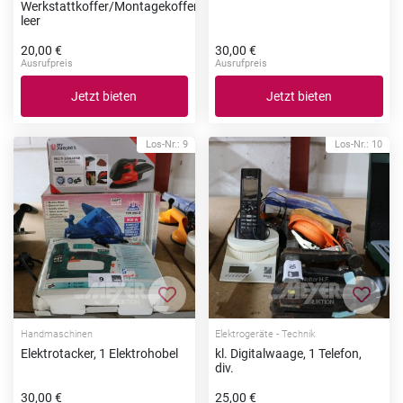
Werkstattkoffer/Montagekoffer,
leer
20,00 €
30,00 €
Ausrufpreis
Ausrufpreis
Jetzt bieten
Jetzt bieten
Los-Nr.: 9
Los-Nr.: 10
Zur Merkliste hinzufügen
Zur Me
Handmaschinen
Elektrogeräte - Technik
Elektrotacker, 1 Elektrohobel
kl. Digitalwaage, 1 Telefon,
div.
30,00 €
25,00 €