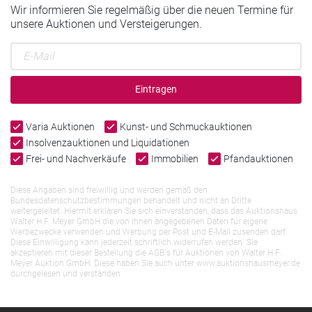
Wir informieren Sie regelmäßig über die neuen Termine für
unsere Auktionen und Versteigerungen.
Eintragen
Varia Auktionen
Kunst- und Schmuckauktionen
Insolvenzauktionen und Liquidationen
Frei- und Nachverkäufe
Immobilien
Pfandauktionen
Diese Angaben sind freiwillig und werden gemäß den
Bundesdatenschutzbestimmungen behandelt und nicht an Dritte
weitergeleitet. Hiermit erklären Sie sich einverstanden, dass das Auktionshaus
Walter H.F. Meyer GmbH die von Ihnen angegebenen Daten für eigene
Werbezwecke verwenden und Werbung per Post und E-Mail zusenden darf.
Diese Einwilligung kann jederzeit schriftlich widerrufen werden. Sie
akzeptieren mit dieser Bestellung die AGB`s für Auktionen von Walter H.F.
Meyer Auktion GmbH. Diese haben Sie auch unter www.auktionshausmeyer.de
durchgelesen und verstanden.