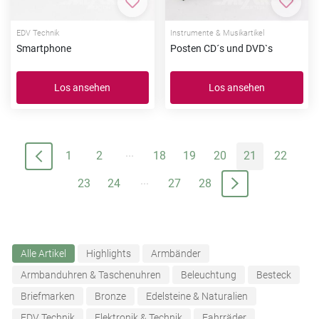
Zur Merkliste hinzufügen
Zur Me
EDV Technik
Instrumente & Musikartikel
Smartphone
Posten CD´s und DVD`s
Los ansehen
Los ansehen
...
1
2
18
19
20
21
22
...
23
24
27
28
Alle Artikel
Highlights
Armbänder
Armbanduhren & Taschenuhren
Beleuchtung
Besteck
Briefmarken
Bronze
Edelsteine & Naturalien
EDV Technik
Elektronik & Technik
Fahrräder