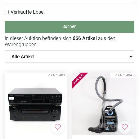
Verkaufte Lose
Suchen
In dieser Auktion befinden sich
666 Artikel
aus den
Warengruppen:
Los-Nr.: 483
Los-Nr.: 484
Zur Merkliste hinzufügen
Zur Me