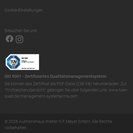
Cookie-Einstellungen
Besuchen Sie uns:
ISO 9001 - Zertifiziertes Qualitätsmanagementsystem
Sie können das
Zertifikat als PDF-Datei (236 KB)
herunterladen. Zur
"Prüfzeichenübersicht" gelangen Sie über folgenden Link:
www.tuev-
sued.de/management-systeme/ms-zert
.
© 2026 Auktionshaus Walter H.F. Meyer GmbH. Alle Rechte
vorbehalten.