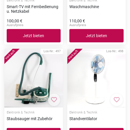
Elektronik & Technik
Elektronik & Technik
Smart-TV mit Fernbedienung
Waschmaschine
u. Netzkabel
100,00 €
110,00 €
Ausrufpreis
Ausrufpreis
Jetzt bieten
Jetzt bieten
Los-Nr.: 497
Los-Nr.: 498
Zur Merkliste hinzufügen
Zur Me
Elektronik & Technik
Elektronik & Technik
Staubsauger mit Zubehör
Standventilator