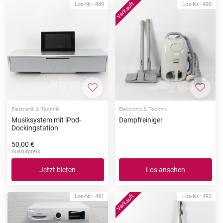
Los-Nr.: 489
Los-Nr.: 490
Zur Merkliste hinzufügen
Zur Me
Elektronik & Technik
Elektronik & Technik
Musiksystem mit iPod-
Dampfreiniger
Dockingstation
50,00 €
Ausrufpreis
Jetzt bieten
Los ansehen
Los-Nr.: 491
Los-Nr.: 492