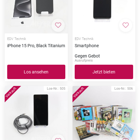
Zur Merkliste hinzufügen
Zur Me
EDV Technik
EDV Technik
iPhone 15 Pro, Black Titanium
Smartphone
Gegen Gebot
Ausrufpreis
Los ansehen
Jetzt bieten
Los-Nr.: 505
Los-Nr.: 506