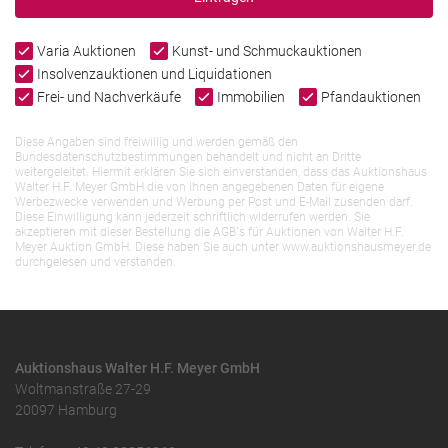
Varia Auktionen
Kunst- und Schmuckauktionen
Insolvenzauktionen und Liquidationen
Frei- und Nachverkäufe
Immobilien
Pfandauktionen
Diese Angaben sind freiwillig und werden gemäß den
Bundesdatenschutzbestimmungen behandelt und nicht an Dritte
weitergeleitet. Hiermit erklären Sie sich einverstanden, dass das Auktionshaus
Walter H.F. Meyer GmbH die von Ihnen angegebenen Daten für eigene
Werbezwecke verwenden und Werbung per Post und E-Mail zusenden darf.
Diese Einwilligung kann jederzeit schriftlich widerrufen werden. Sie
akzeptieren mit dieser Bestellung die AGB`s für Auktionen von Walter H.F.
Meyer Auktion GmbH. Diese haben Sie auch unter www.auktionshausmeyer.de
durchgelesen und verstanden.
Auktionshaus Walter H.F. Meyer GmbH
Woltmanstraße 27-29
20097 Hamburg