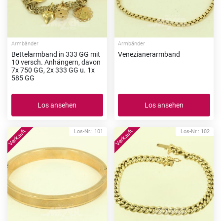
Armbänder
Armbänder
Bettelarmband in 333 GG mit
Venezianerarmband
10 versch. Anhängern, davon
7x 750 GG, 2x 333 GG u. 1x
585 GG
Los ansehen
Los ansehen
Los-Nr.: 101
Los-Nr.: 102