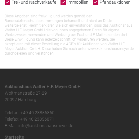
Frei- und Nachverkäufe
Immobilien
Pfandauktionen
Diese Angaben sind freiwillig und werden gemäß den
Bundesdatenschutzbestimmungen behandelt und nicht an Dritte
weitergeleitet. Hiermit erklären Sie sich einverstanden, dass das Auktionshaus
Walter H.F. Meyer GmbH die von Ihnen angegebenen Daten für eigene
Werbezwecke verwenden und Werbung per Post und E-Mail zusenden darf.
Diese Einwilligung kann jederzeit schriftlich widerrufen werden. Sie
akzeptieren mit dieser Bestellung die AGB`s für Auktionen von Walter H.F.
Meyer Auktion GmbH. Diese haben Sie auch unter www.auktionshausmeyer.de
durchgelesen und verstanden.
Auktionshaus Walter H.F. Meyer GmbH
Woltmanstraße 27-29
20097 Hamburg
Telefon: +49 40 23856860
Telefax: +49 40 23856871
E-Mail: info@auktionshausmeyer.de
Startseite