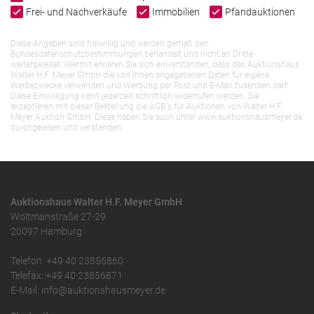
Frei- und Nachverkäufe
Immobilien
Pfandauktionen
Diese Angaben sind freiwillig und werden gemäß den
Bundesdatenschutzbestimmungen behandelt und nicht an Dritte
weitergeleitet. Hiermit erklären Sie sich einverstanden, dass das Auktionshaus
Walter H.F. Meyer GmbH die von Ihnen angegebenen Daten für eigene
Werbezwecke verwenden und Werbung per Post und E-Mail zusenden darf.
Diese Einwilligung kann jederzeit schriftlich widerrufen werden. Sie
akzeptieren mit dieser Bestellung die AGB`s für Auktionen von Walter H.F.
Meyer Auktion GmbH. Diese haben Sie auch unter www.auktionshausmeyer.de
durchgelesen und verstanden.
Auktionshaus Walter H.F. Meyer GmbH
Woltmanstraße 27-29
20097 Hamburg
Telefon: +49 40 23856860
Telefax: +49 40 23856871
E-Mail: info@auktionshausmeyer.de