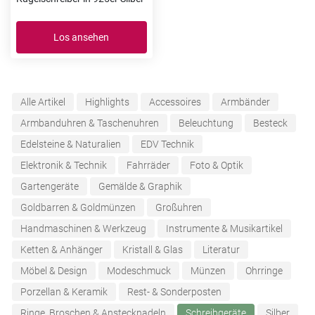
Los ansehen
Alle Artikel
Highlights
Accessoires
Armbänder
Armbanduhren & Taschenuhren
Beleuchtung
Besteck
Edelsteine & Naturalien
EDV Technik
Elektronik & Technik
Fahrräder
Foto & Optik
Gartengeräte
Gemälde & Graphik
Goldbarren & Goldmünzen
Großuhren
Handmaschinen & Werkzeug
Instrumente & Musikartikel
Ketten & Anhänger
Kristall & Glas
Literatur
Möbel & Design
Modeschmuck
Münzen
Ohrringe
Porzellan & Keramik
Rest- & Sonderposten
Ringe, Broschen & Anstecknadeln
Schreibgeräte
Silber