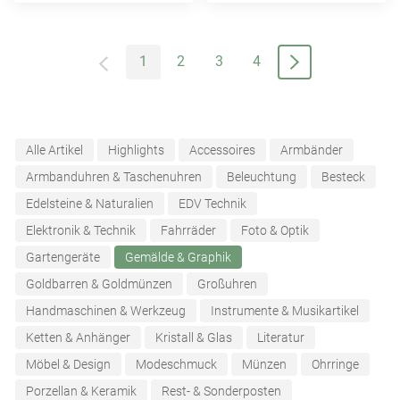
1
2
3
4
Alle Artikel
Highlights
Accessoires
Armbänder
Armbanduhren & Taschenuhren
Beleuchtung
Besteck
Edelsteine & Naturalien
EDV Technik
Elektronik & Technik
Fahrräder
Foto & Optik
Gartengeräte
Gemälde & Graphik
Goldbarren & Goldmünzen
Großuhren
Handmaschinen & Werkzeug
Instrumente & Musikartikel
Ketten & Anhänger
Kristall & Glas
Literatur
Möbel & Design
Modeschmuck
Münzen
Ohrringe
Porzellan & Keramik
Rest- & Sonderposten