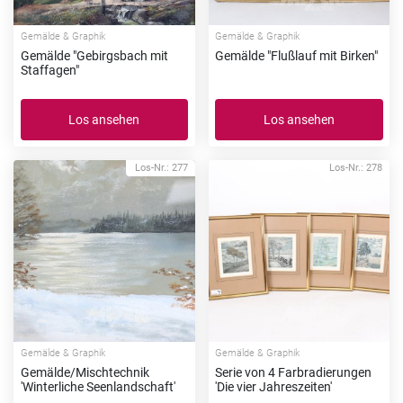
Gemälde & Graphik
Gemälde & Graphik
Gemälde "Gebirgsbach mit
Gemälde "Flußlauf mit Birken"
Staffagen"
Los ansehen
Los ansehen
Los-Nr.: 277
Los-Nr.: 278
Gemälde & Graphik
Gemälde & Graphik
Gemälde/Mischtechnik
Serie von 4 Farbradierungen
'Winterliche Seenlandschaft'
'Die vier Jahreszeiten'