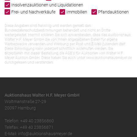
Insolvenzauktionen und Liquidationen
Frei- und Nachverkäufe
Immobilien
Pfandauktionen
Diese Angaben sind freiwillig und werden gemäß den
Bundesdatenschutzbestimmungen behandelt und nicht an Dritte
weitergeleitet. Hiermit erklären Sie sich einverstanden, dass das Auktionshaus
Walter H.F. Meyer GmbH die von Ihnen angegebenen Daten für eigene
Werbezwecke verwenden und Werbung per Post und E-Mail zusenden darf.
Diese Einwilligung kann jederzeit schriftlich widerrufen werden. Sie
akzeptieren mit dieser Bestellung die AGB`s für Auktionen von Walter H.F.
Meyer Auktion GmbH. Diese haben Sie auch unter www.auktionshausmeyer.de
durchgelesen und verstanden.
Auktionshaus Walter H.F. Meyer GmbH
Woltmanstraße 27-29
20097 Hamburg
Telefon: +49 40 23856860
Telefax: +49 40 23856871
E-Mail: info@auktionshausmeyer.de