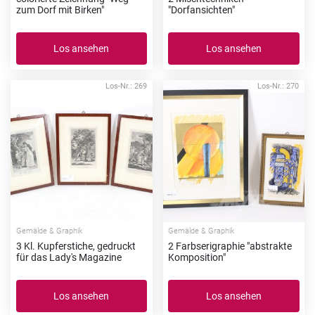
zum Dorf mit Birken"
"Dorfansichten"
Los ansehen
Los ansehen
Los-Nr.: 269
Los-Nr.: 270
Gemälde & Graphik
Gemälde & Graphik
3 Kl. Kupferstiche, gedruckt
2 Farbserigraphie "abstrakte
für das Lady's Magazine
Komposition"
Los ansehen
Los ansehen