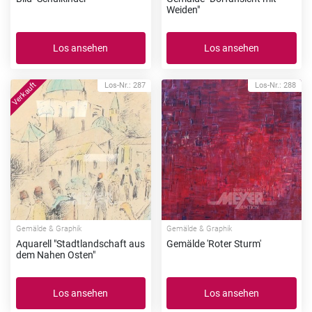
Weiden"
Los ansehen
Los ansehen
Los-Nr.: 287
Los-Nr.: 288
Gemälde & Graphik
Gemälde & Graphik
Aquarell "Stadtlandschaft aus
Gemälde 'Roter Sturm'
dem Nahen Osten"
Los ansehen
Los ansehen