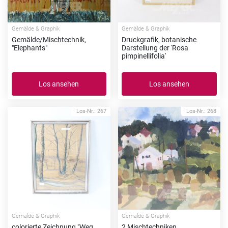
Gemälde & Graphik
Gemälde & Graphik
Gemälde/Mischtechnik,
Druckgrafik, botanische
"Elephants"
Darstellung der 'Rosa
pimpinellifolia'
Los ansehen
Los ansehen
Los-Nr.: 267
Los-Nr.: 268
Gemälde & Graphik
Gemälde & Graphik
colorierte Zeichnung "Weg
2 Mischtechniken