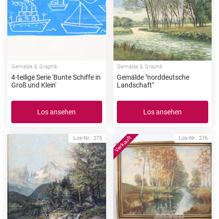
Gemälde & Graphik
Gemälde & Graphik
4-teilige Serie 'Bunte Schiffe in
Gemälde "norddeutsche
Groß und Klein'
Landschaft"
Los ansehen
Los ansehen
Los-Nr.: 275
Los-Nr.: 276