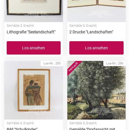
Gemälde & Graphik
Gemälde & Graphik
Lithografie "Seelandschaft"
2 Drucke "Landschaften"
Los ansehen
Los ansehen
Los-Nr.: 285
Los-Nr.: 286
Gemälde & Graphik
Gemälde & Graphik
Bild "Schulkinder"
Gemälde "Dorfansicht mit