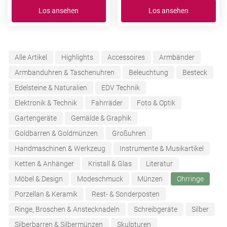
Los ansehen
Los ansehen
Alle Artikel
Highlights
Accessoires
Armbänder
Armbanduhren & Taschenuhren
Beleuchtung
Besteck
Edelsteine & Naturalien
EDV Technik
Elektronik & Technik
Fahrräder
Foto & Optik
Gartengeräte
Gemälde & Graphik
Goldbarren & Goldmünzen
Großuhren
Handmaschinen & Werkzeug
Instrumente & Musikartikel
Ketten & Anhänger
Kristall & Glas
Literatur
Möbel & Design
Modeschmuck
Münzen
Ohrringe
Porzellan & Keramik
Rest- & Sonderposten
Ringe, Broschen & Anstecknadeln
Schreibgeräte
Silber
Silberbarren & Silbermünzen
Skulpturen