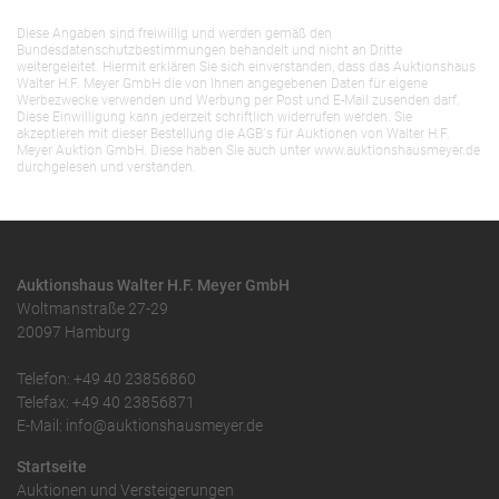
Diese Angaben sind freiwillig und werden gemäß den
Bundesdatenschutzbestimmungen behandelt und nicht an Dritte
weitergeleitet. Hiermit erklären Sie sich einverstanden, dass das Auktionshaus
Walter H.F. Meyer GmbH die von Ihnen angegebenen Daten für eigene
Werbezwecke verwenden und Werbung per Post und E-Mail zusenden darf.
Diese Einwilligung kann jederzeit schriftlich widerrufen werden. Sie
akzeptieren mit dieser Bestellung die AGB`s für Auktionen von Walter H.F.
Meyer Auktion GmbH. Diese haben Sie auch unter www.auktionshausmeyer.de
durchgelesen und verstanden.
Auktionshaus Walter H.F. Meyer GmbH
Woltmanstraße 27-29
20097 Hamburg
Telefon: +49 40 23856860
Telefax: +49 40 23856871
E-Mail: info@auktionshausmeyer.de
Startseite
Auktionen und Versteigerungen