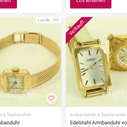
sehen
Los ansehen
Los-Nr.: 197
nzufügen
Zur Merkliste hinzufügen
n & Taschenuhren
Armbanduhren & Taschenuhren
banduhr
Edelstahl-Armbanduhr vo