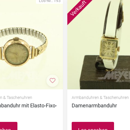
Los-Nr.: 193
nzufügen
Zur Merkliste hinzufügen
n & Taschenuhren
Armbanduhren & Taschenuhren
anduhr mit Elasto-Fixo-
Damenarmbanduhr