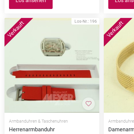
Los ansehen
Los an
Los-Nr.: 196
Zur Merkliste hi
Armbanduhren & Taschenuhren
Armbanduhre
Herrenarmbanduhr
Damenarm