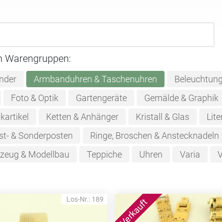
n Warengruppen:
nder
Armbanduhren & Taschenuhren
Beleuchtun
Foto & Optik
Gartengeräte
Gemälde & Graphik
kartikel
Ketten & Anhänger
Kristall & Glas
Lite
st- & Sonderposten
Ringe, Broschen & Anstecknadeln
lzeug & Modellbau
Teppiche
Uhren
Varia
V
Los-Nr.: 189