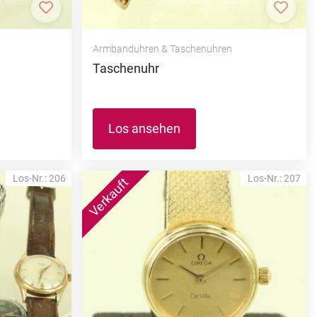
Zur Merkliste hinzufügen
Zur M
Armbanduhren & Taschenuhren
Taschenuhr
Los ansehen
Los-Nr.: 206
Los-Nr.: 207