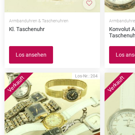
Zur Merkliste hi
Armbanduhren & Taschenuhren
Armbanduhre
Kl. Taschenuhr
Konvolut 
Taschenuh
Los ansehen
Los an
Los-Nr.: 204