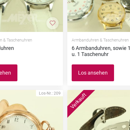
nzufügen
Zur Merkliste hinzufügen
n & Taschenuhren
Armbanduhren & Taschenuhren
duhren
6 Armbanduhren, sowie 1
u. 1 Taschenuhr
sehen
Los ansehen
Los-Nr.: 209