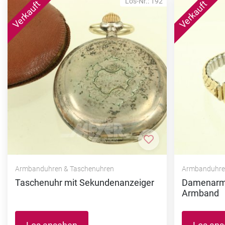
Los-Nr.: 192
Zur Merkliste hi
Armbanduhren & Taschenuhren
Armbanduhre
Taschenuhr mit Sekundenanzeiger
Damenarmb
Armband