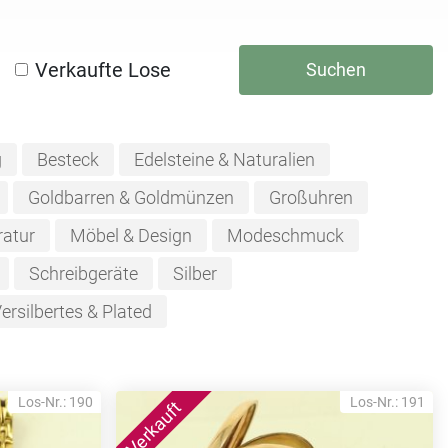
Verkaufte Lose
Suchen
g
Besteck
Edelsteine & Naturalien
Goldbarren & Goldmünzen
Großuhren
ratur
Möbel & Design
Modeschmuck
Schreibgeräte
Silber
ersilbertes & Plated
Los-Nr.: 190
Los-Nr.: 191