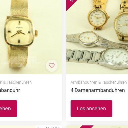
nzufügen
Zur Merkliste hinzufügen
n & Taschenuhren
Armbanduhren & Taschenuhren
banduhr
4 Damenarmbanduhren
sehen
Los ansehen