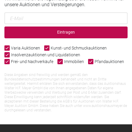
unsere Auktionen und Versteigerungen.
Eintragen
Varia Auktionen
Kunst- und Schmuckauktionen
Insolvenzauktionen und Liquidationen
Frei- und Nachverkäufe
Immobilien
Pfandauktionen
Diese Angaben sind freiwillig und werden gemäß den
Bundesdatenschutzbestimmungen behandelt und nicht an Dritte
weitergeleitet. Hiermit erklären Sie sich einverstanden, dass das Auktionshaus
Walter H.F. Meyer GmbH die von Ihnen angegebenen Daten für eigene
Werbezwecke verwenden und Werbung per Post und E-Mail zusenden darf.
Diese Einwilligung kann jederzeit schriftlich widerrufen werden. Sie
akzeptieren mit dieser Bestellung die AGB`s für Auktionen von Walter H.F.
Meyer Auktion GmbH. Diese haben Sie auch unter www.auktionshausmeyer.de
durchgelesen und verstanden.