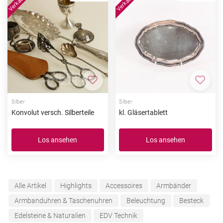
Zur Merkliste hinzufügen
Zur Me
Silber
Silber
Konvolut versch. Silberteile
kl. Gläsertablett
Los ansehen
Los ansehen
Alle Artikel
Highlights
Accessoires
Armbänder
Armbanduhren & Taschenuhren
Beleuchtung
Besteck
Edelsteine & Naturalien
EDV Technik