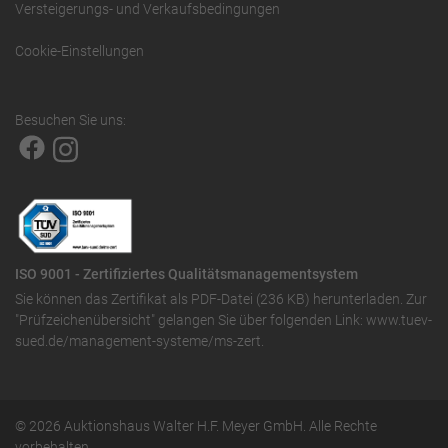
Versteigerungs- und Verkaufsbedingungen
Cookie-Einstellungen
Besuchen Sie uns:
ISO 9001 - Zertifiziertes Qualitätsmanagementsystem
Sie können das
Zertifikat als PDF-Datei (236 KB)
herunterladen. Zur
"Prüfzeichenübersicht" gelangen Sie über folgenden Link:
www.tuev-
sued.de/management-systeme/ms-zert
.
© 2026 Auktionshaus Walter H.F. Meyer GmbH. Alle Rechte
vorbehalten.