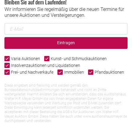
Bleiben Sie auf dem Laufenden!
Wir informieren Sie regelmäßig über die neuen Termine für
unsere Auktionen und Versteigerungen.
Eintragen
Varia Auktionen
Kunst- und Schmuckauktionen
Insolvenzauktionen und Liquidationen
Frei- und Nachverkäufe
Immobilien
Pfandauktionen
Diese Angaben sind freiwillig und werden gemäß den
Bundesdatenschutzbestimmungen behandelt und nicht an Dritte
weitergeleitet. Hiermit erklären Sie sich einverstanden, dass das Auktionshaus
Walter H.F. Meyer GmbH die von Ihnen angegebenen Daten für eigene
Werbezwecke verwenden und Werbung per Post und E-Mail zusenden darf.
Diese Einwilligung kann jederzeit schriftlich widerrufen werden. Sie
akzeptieren mit dieser Bestellung die AGB`s für Auktionen von Walter H.F.
Meyer Auktion GmbH. Diese haben Sie auch unter www.auktionshausmeyer.de
durchgelesen und verstanden.