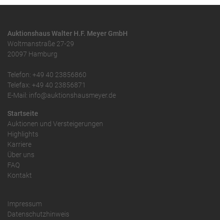
Auktionshaus Walter H.F. Meyer GmbH
Woltmanstraße 27-29
20097 Hamburg
Telefon: +49 40 23856860
Telefax: +49 40 23856871
E-Mail: info@auktionshausmeyer.de
Startseite
Auktionen und Versteigerungen
Highlights
Karriere
Über uns
FAQ
Kontakt
Impressum
Datenschutzhinweis