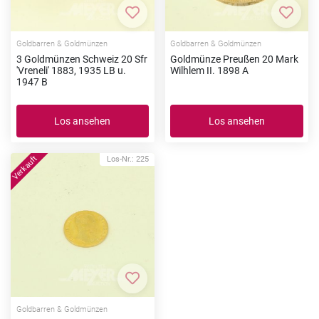
Zur Merkliste hinzufügen
Zur Me
Goldbarren & Goldmünzen
Goldbarren & Goldmünzen
3 Goldmünzen Schweiz 20 Sfr
Goldmünze Preußen 20 Mark
'Vreneli' 1883, 1935 LB u.
Wilhlem II. 1898 A
1947 B
Los ansehen
Los ansehen
Los-Nr.: 225
Zur Merkliste hinzufügen
Goldbarren & Goldmünzen