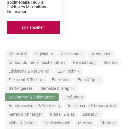
Goldmedaille 1865 B
Goldtoken Maximiliano
Emperador
Los ansehen
Alle Artikel
Highlights
Accessoires
Armbänder
Armbanduhren & Taschenuhren
Beleuchtung
Besteck
Edelsteine & Naturalien
EDV Technik
Elektronik & Technik
Fahrräder
Foto & Optik
Gartengeräte
Gemälde & Graphik
Goldbarren & Goldmünzen
Großuhren
Handmaschinen & Werkzeug
Instrumente & Musikartikel
Ketten & Anhänger
Kristall & Glas
Literatur
Möbel & Design
Modeschmuck
Münzen
Ohrringe