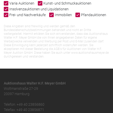
Varia Auktionen
Kunst- und Schmuckauktionen
Insolvenzauktionen und Liquidationen
Frei- und Nachverkäufe
Immobilien
Pfandauktionen
Diese Angaben sind freiwillig und werden gemäß den
Bundesdatenschutzbestimmungen behandelt und nicht an Dritte
weitergeleitet. Hiermit erklären Sie sich einverstanden, dass das Auktionshaus
Walter H.F. Meyer GmbH die von Ihnen angegebenen Daten für eigene
Werbezwecke verwenden und Werbung per Post und E-Mail zusenden darf.
Diese Einwilligung kann jederzeit schriftlich widerrufen werden. Sie
akzeptieren mit dieser Bestellung die AGB`s für Auktionen von Walter H.F.
Meyer Auktion GmbH. Diese haben Sie auch unter www.auktionshausmeyer.de
durchgelesen und verstanden.
Auktionshaus Walter H.F. Meyer GmbH
Woltmanstraße 27-29
20097 Hamburg
Telefon: +49 40 23856860
Telefax: +49 40 23856871