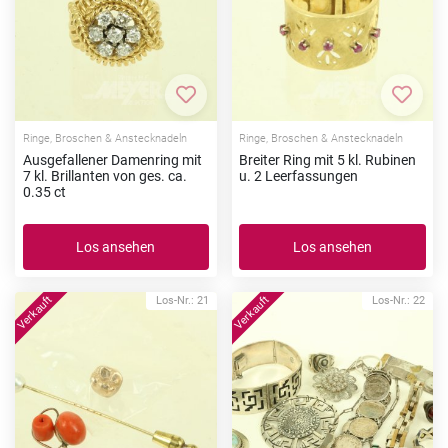
Zur Merkliste hinzufügen
Zur Me
Ringe, Broschen & Anstecknadeln
Ringe, Broschen & Anstecknadeln
Ausgefallener Damenring mit
Breiter Ring mit 5 kl. Rubinen
7 kl. Brillanten von ges. ca.
u. 2 Leerfassungen
0.35 ct
Los ansehen
Los ansehen
Los-Nr.: 21
Los-Nr.: 22