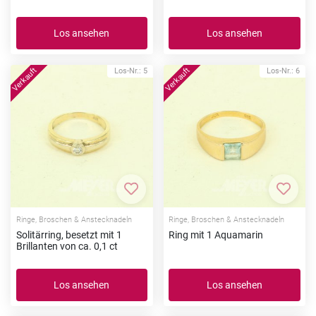
Los ansehen
Los ansehen
Los-Nr.: 5
Los-Nr.: 6
Zur Merkliste hinzufügen
Zur Me
Ringe, Broschen & Anstecknadeln
Ringe, Broschen & Anstecknadeln
Solitärring, besetzt mit 1
Ring mit 1 Aquamarin
Brillanten von ca. 0,1 ct
Los ansehen
Los ansehen