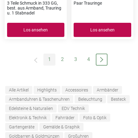
3 Teile Schmuck in 333 GG,
Paar Trauringe
best. aus Armband, Trauring
u. 1 Stabnadel
Los ansehen
Los ansehen
1
2
3
4
Alle Artikel
Highlights
Accessoires
Armbänder
Armbanduhren & Taschenuhren
Beleuchtung
Besteck
Edelsteine & Naturalien
EDV Technik
Elektronik & Technik
Fahrräder
Foto & Optik
Gartengeräte
Gemälde & Graphik
Goldbarren & Goldmünzen
Großuhren