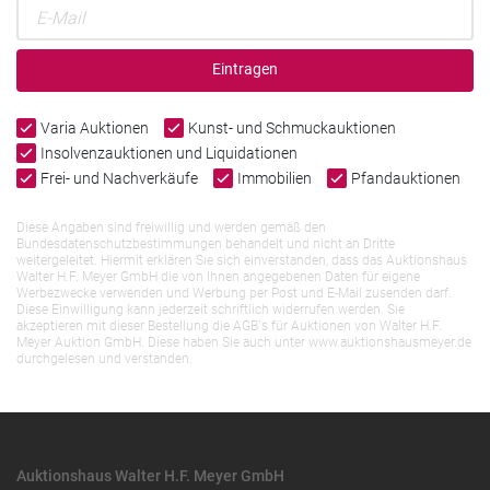
Eintragen
Varia Auktionen
Kunst- und Schmuckauktionen
Insolvenzauktionen und Liquidationen
Frei- und Nachverkäufe
Immobilien
Pfandauktionen
Diese Angaben sind freiwillig und werden gemäß den
Bundesdatenschutzbestimmungen behandelt und nicht an Dritte
weitergeleitet. Hiermit erklären Sie sich einverstanden, dass das Auktionshaus
Walter H.F. Meyer GmbH die von Ihnen angegebenen Daten für eigene
Werbezwecke verwenden und Werbung per Post und E-Mail zusenden darf.
Diese Einwilligung kann jederzeit schriftlich widerrufen werden. Sie
akzeptieren mit dieser Bestellung die AGB`s für Auktionen von Walter H.F.
Meyer Auktion GmbH. Diese haben Sie auch unter www.auktionshausmeyer.de
durchgelesen und verstanden.
Auktionshaus Walter H.F. Meyer GmbH