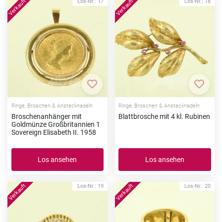
Los-Nr.: 17
Los-Nr.: 18
Zur Merkliste hinzufügen
Zur Me
Ringe, Broschen & Anstecknadeln
Ringe, Broschen & Anstecknadeln
Broschenanhänger mit
Blattbrosche mit 4 kl. Rubinen
Goldmünze Großbritannien 1
Sovereign Elisabeth II. 1958
Los ansehen
Los ansehen
Los-Nr.: 19
Los-Nr.: 20