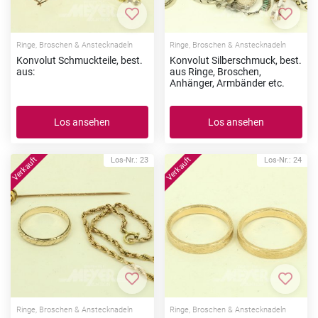
Zur Merkliste hinzufügen
Zur Me
Ringe, Broschen & Anstecknadeln
Ringe, Broschen & Anstecknadeln
Konvolut Schmuckteile, best.
Konvolut Silberschmuck, best.
aus:
aus Ringe, Broschen,
Anhänger, Armbänder etc.
Los ansehen
Los ansehen
Los-Nr.: 23
Los-Nr.: 24
Zur Merkliste hinzufügen
Zur Me
Ringe, Broschen & Anstecknadeln
Ringe, Broschen & Anstecknadeln