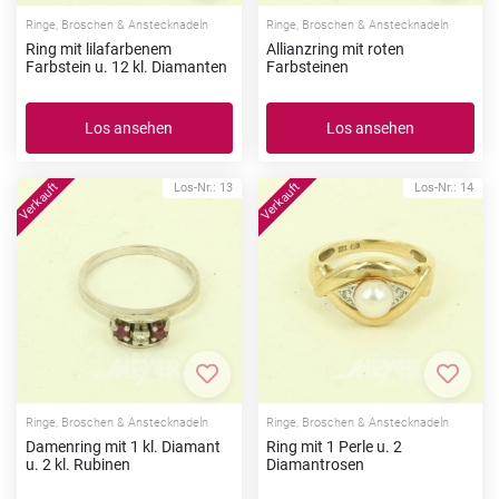
Ringe, Broschen & Anstecknadeln
Ringe, Broschen & Anstecknadeln
Ring mit lilafarbenem
Allianzring mit roten
Farbstein u. 12 kl. Diamanten
Farbsteinen
Los ansehen
Los ansehen
Los-Nr.: 13
Los-Nr.: 14
Zur Merkliste hinzufügen
Zur Me
Ringe, Broschen & Anstecknadeln
Ringe, Broschen & Anstecknadeln
Damenring mit 1 kl. Diamant
Ring mit 1 Perle u. 2
u. 2 kl. Rubinen
Diamantrosen