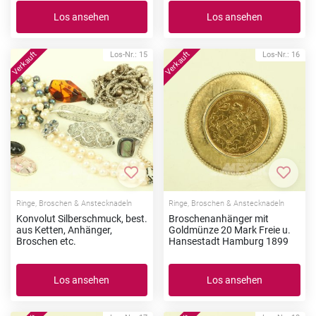
Los ansehen
Los ansehen
Los-Nr.: 15
Los-Nr.: 16
Zur Merkliste hinzufügen
Zur Me
Ringe, Broschen & Anstecknadeln
Ringe, Broschen & Anstecknadeln
Konvolut Silberschmuck, best.
Broschenanhänger mit
aus Ketten, Anhänger,
Goldmünze 20 Mark Freie u.
Broschen etc.
Hansestadt Hamburg 1899
Los ansehen
Los ansehen