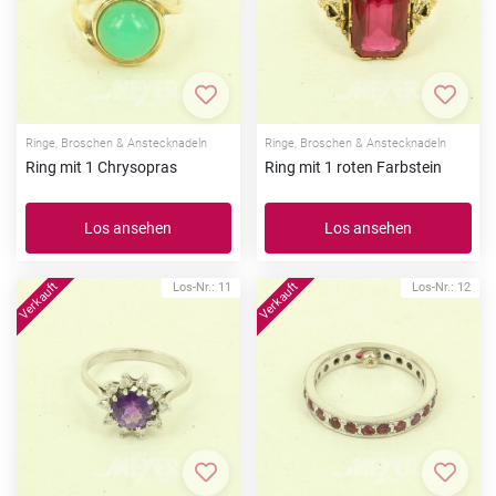
Zur Merkliste hinzufügen
Zur Me
Ringe, Broschen & Anstecknadeln
Ringe, Broschen & Anstecknadeln
Ring mit 1 Chrysopras
Ring mit 1 roten Farbstein
Los ansehen
Los ansehen
Los-Nr.: 11
Los-Nr.: 12
Zur Merkliste hinzufügen
Zur Me