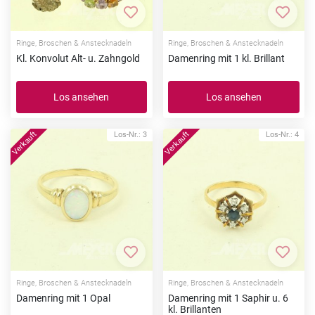
Zur Merkliste hinzufügen
Zur Me
Ringe, Broschen & Anstecknadeln
Ringe, Broschen & Anstecknadeln
Kl. Konvolut Alt- u. Zahngold
Damenring mit 1 kl. Brillant
Los ansehen
Los ansehen
Los-Nr.: 3
Los-Nr.: 4
Zur Merkliste hinzufügen
Zur Me
Ringe, Broschen & Anstecknadeln
Ringe, Broschen & Anstecknadeln
Damenring mit 1 Opal
Damenring mit 1 Saphir u. 6
kl. Brillanten