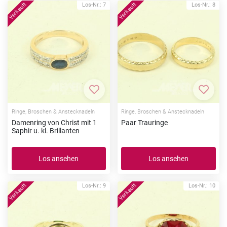
Los-Nr.: 7
Los-Nr.: 8
Zur Merkliste hinzufügen
Zur Me
Ringe, Broschen & Anstecknadeln
Ringe, Broschen & Anstecknadeln
Damenring von Christ mit 1
Paar Trauringe
Saphir u. kl. Brillanten
Los ansehen
Los ansehen
Los-Nr.: 9
Los-Nr.: 10