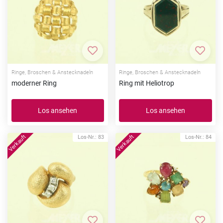
Zur Merkliste hinzufügen
Zur Me
Ringe, Broschen & Anstecknadeln
Ringe, Broschen & Anstecknadeln
moderner Ring
Ring mit Heliotrop
Los ansehen
Los ansehen
Los-Nr.: 83
Los-Nr.: 84