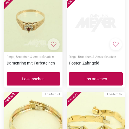
Zur Merkliste hinzufügen
Zur Me
Ringe, Broschen & Anstecknadeln
Ringe, Broschen & Anstecknadeln
Damenring mit Farbsteinen
Posten Zahngold
Los ansehen
Los ansehen
Los-Nr.: 91
Los-Nr.: 92