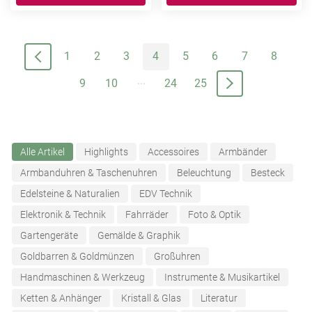
1
2
3
4
5
6
7
8
...
9
10
24
25
Alle Artikel
Highlights
Accessoires
Armbänder
Armbanduhren & Taschenuhren
Beleuchtung
Besteck
Edelsteine & Naturalien
EDV Technik
Elektronik & Technik
Fahrräder
Foto & Optik
Gartengeräte
Gemälde & Graphik
Goldbarren & Goldmünzen
Großuhren
Handmaschinen & Werkzeug
Instrumente & Musikartikel
Ketten & Anhänger
Kristall & Glas
Literatur