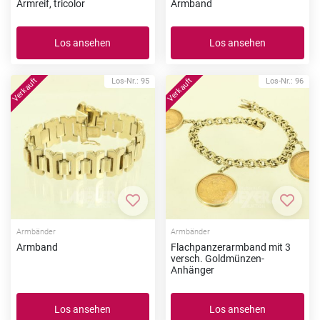
Armreif, tricolor
Armband
Los ansehen
Los ansehen
Los-Nr.: 95
Los-Nr.: 96
Zur Merkliste hinzufügen
Zur Me
Armbänder
Armbänder
Armband
Flachpanzerarmband mit 3
versch. Goldmünzen-
Anhänger
Los ansehen
Los ansehen