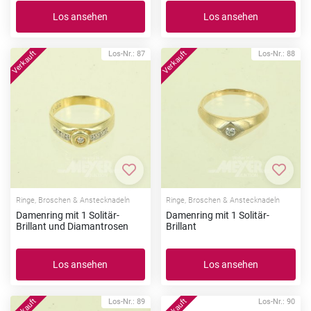
Los ansehen
Los ansehen
Los-Nr.: 87
Los-Nr.: 88
Zur Merkliste hinzufügen
Zur Me
Ringe, Broschen & Anstecknadeln
Ringe, Broschen & Anstecknadeln
Damenring mit 1 Solitär-
Damenring mit 1 Solitär-
Brillant und Diamantrosen
Brillant
Los ansehen
Los ansehen
Los-Nr.: 89
Los-Nr.: 90