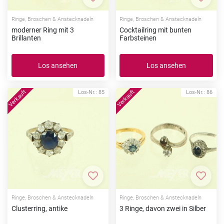
Zur Merkliste hinzufügen
Zur Me
Ringe, Broschen & Anstecknadeln
Ringe, Broschen & Anstecknadeln
moderner Ring mit 3
Cocktailring mit bunten
Brillanten
Farbsteinen
Los ansehen
Los ansehen
Los-Nr.: 85
Los-Nr.: 86
Zur Merkliste hinzufügen
Zur Me
Ringe, Broschen & Anstecknadeln
Ringe, Broschen & Anstecknadeln
Clusterring, antike
3 Ringe, davon zwei in Silber