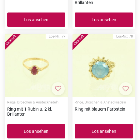
Brillanten
Los ansehen
Los ansehen
Los-Nr.: 77
Los-Nr.: 78
Zur Merkliste hinzufügen
Zur Me
Ringe, Broschen & Anstecknadeln
Ringe, Broschen & Anstecknadeln
Ring mit 1 Rubin u. 2 kl.
Ring mit blauem Farbstein
Brillanten
Los ansehen
Los ansehen