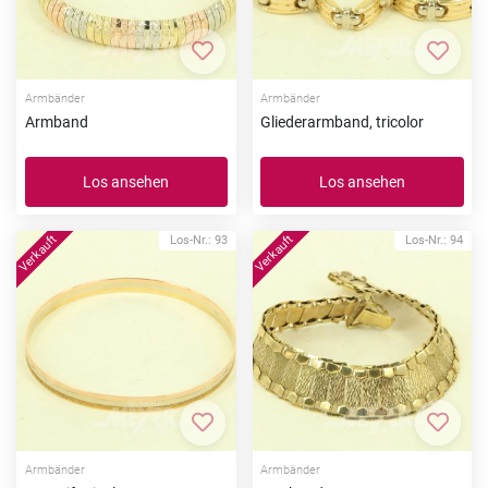
Zur Merkliste hinzufügen
Zur Me
Armbänder
Armbänder
Armband
Gliederarmband, tricolor
Los ansehen
Los ansehen
Los-Nr.: 93
Los-Nr.: 94
Zur Merkliste hinzufügen
Zur Me
Armbänder
Armbänder