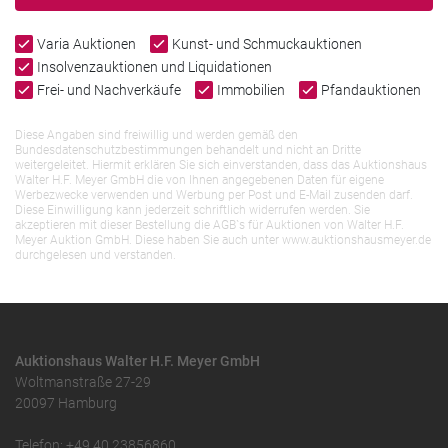
Varia Auktionen
Kunst- und Schmuckauktionen
Insolvenzauktionen und Liquidationen
Frei- und Nachverkäufe
Immobilien
Pfandauktionen
Diese Angaben sind freiwillig und werden gemäß den
Bundesdatenschutzbestimmungen behandelt und nicht an Dritte
weitergeleitet. Hiermit erklären Sie sich einverstanden, dass das Auktionshaus
Walter H.F. Meyer GmbH die von Ihnen angegebenen Daten für eigene
Werbezwecke verwenden und Werbung per Post und E-Mail zusenden darf.
Diese Einwilligung kann jederzeit schriftlich widerrufen werden. Sie
akzeptieren mit dieser Bestellung die AGB`s für Auktionen von Walter H.F.
Meyer Auktion GmbH. Diese haben Sie auch unter www.auktionshausmeyer.de
durchgelesen und verstanden.
Auktionshaus Walter H.F. Meyer GmbH
Woltmanstraße 27-29
20097 Hamburg
Telefon: +49 40 23856860