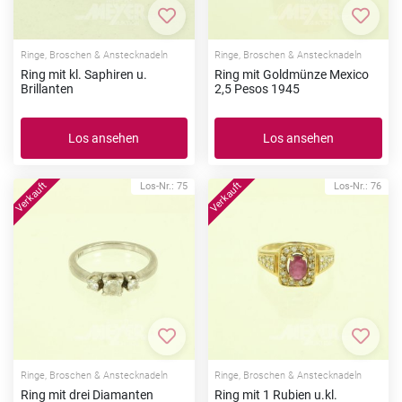
Zur Merkliste hinzufügen
Zur Me
Ringe, Broschen & Anstecknadeln
Ringe, Broschen & Anstecknadeln
Ring mit kl. Saphiren u.
Ring mit Goldmünze Mexico
Brillanten
2,5 Pesos 1945
Los ansehen
Los ansehen
Los-Nr.: 75
Los-Nr.: 76
Zur Merkliste hinzufügen
Zur Me
Ringe, Broschen & Anstecknadeln
Ringe, Broschen & Anstecknadeln
Ring mit drei Diamanten
Ring mit 1 Rubien u.kl.