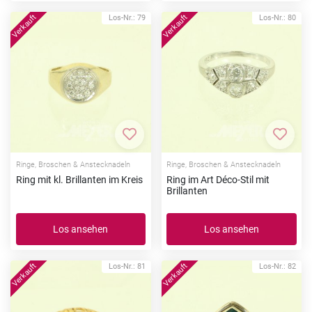
Los-Nr.: 79
Los-Nr.: 80
Zur Merkliste hinzufügen
Zur Me
Ringe, Broschen & Anstecknadeln
Ringe, Broschen & Anstecknadeln
Ring mit kl. Brillanten im Kreis
Ring im Art Déco-Stil mit
Brillanten
Los ansehen
Los ansehen
Los-Nr.: 81
Los-Nr.: 82