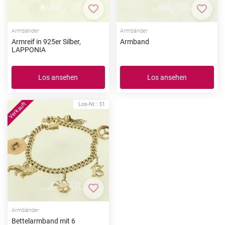
Zur Merkliste hinzufügen
Zur Me
Armbänder
Armbänder
Armreif in 925er Silber,
Armband
LAPPONIA
Los ansehen
Los ansehen
Los-Nr.: 31
Zur Merkliste hinzufügen
Armbänder
Bettelarmband mit 6