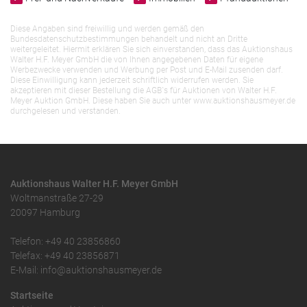
Diese Angaben sind freiwillig und werden gemäß den
Bundesdatenschutzbestimmungen behandelt und nicht an Dritte
weitergeleitet. Hiermit erklären Sie sich einverstanden, dass das Auktionshaus
Walter H.F. Meyer GmbH die von Ihnen angegebenen Daten für eigene
Werbezwecke verwenden und Werbung per Post und E-Mail zusenden darf.
Diese Einwilligung kann jederzeit schriftlich widerrufen werden. Sie
akzeptieren mit dieser Bestellung die AGB`s für Auktionen von Walter H.F.
Meyer Auktion GmbH. Diese haben Sie auch unter www.auktionshausmeyer.de
durchgelesen und verstanden.
Auktionshaus Walter H.F. Meyer GmbH
Woltmanstraße 27-29
20097 Hamburg
Telefon: +49 40 23856860
Telefax: +49 40 23856871
E-Mail: info@auktionshausmeyer.de
Startseite