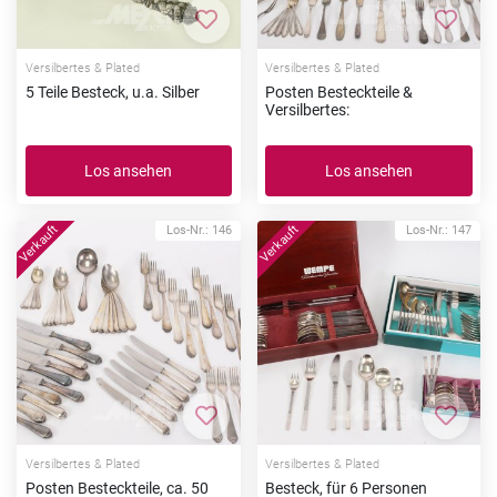
Zur Merkliste hinzufügen
Zur Me
Versilbertes & Plated
Versilbertes & Plated
5 Teile Besteck, u.a. Silber
Posten Besteckteile &
Versilbertes:
Los ansehen
Los ansehen
Los-Nr.: 146
Los-Nr.: 147
Zur Merkliste hinzufügen
Zur Me
Versilbertes & Plated
Versilbertes & Plated
Posten Besteckteile, ca. 50
Besteck, für 6 Personen