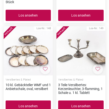
Stück
Los ansehen
Los ansehen
Los-Nr.: 148
Los-Nr.: 149
Zur Merkliste hinzufügen
Zur Me
Versilbertes & Plated
Versilbertes & Plated
10 kl. Gebäckteller WMF und 1
3 Teile Versilbertes:
Anbietschale, oval, versilbert
Kerzenleuchter, 3-flamming, 1
Schale u. 1 kl. Tablett
Los ansehen
Los ansehen