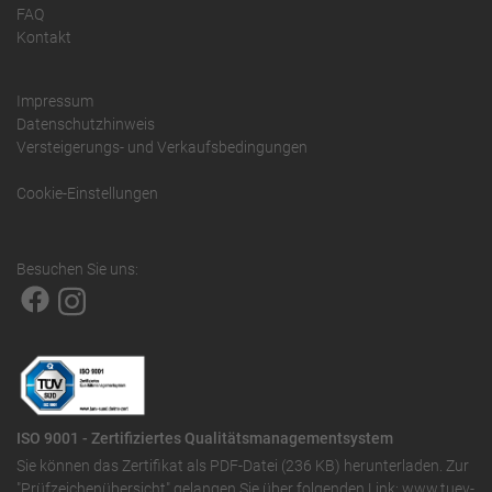
FAQ
Kontakt
Impressum
Datenschutzhinweis
Versteigerungs- und Verkaufsbedingungen
Cookie-Einstellungen
Besuchen Sie uns:
ISO 9001 - Zertifiziertes Qualitätsmanagementsystem
Sie können das
Zertifikat als PDF-Datei (236 KB)
herunterladen. Zur
"Prüfzeichenübersicht" gelangen Sie über folgenden Link:
www.tuev-