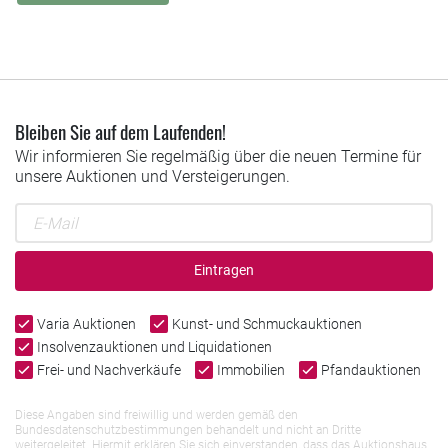
Bleiben Sie auf dem Laufenden!
Wir informieren Sie regelmäßig über die neuen Termine für
unsere Auktionen und Versteigerungen.
Eintragen
Varia Auktionen
Kunst- und Schmuckauktionen
Insolvenzauktionen und Liquidationen
Frei- und Nachverkäufe
Immobilien
Pfandauktionen
Diese Angaben sind freiwillig und werden gemäß den
Bundesdatenschutzbestimmungen behandelt und nicht an Dritte
weitergeleitet. Hiermit erklären Sie sich einverstanden, dass das Auktionshaus