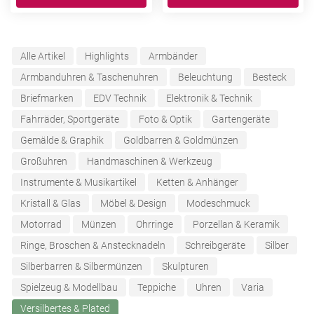
Alle Artikel
Highlights
Armbänder
Armbanduhren & Taschenuhren
Beleuchtung
Besteck
Briefmarken
EDV Technik
Elektronik & Technik
Fahrräder, Sportgeräte
Foto & Optik
Gartengeräte
Gemälde & Graphik
Goldbarren & Goldmünzen
Großuhren
Handmaschinen & Werkzeug
Instrumente & Musikartikel
Ketten & Anhänger
Kristall & Glas
Möbel & Design
Modeschmuck
Motorrad
Münzen
Ohrringe
Porzellan & Keramik
Ringe, Broschen & Anstecknadeln
Schreibgeräte
Silber
Silberbarren & Silbermünzen
Skulpturen
Spielzeug & Modellbau
Teppiche
Uhren
Varia
Versilbertes & Plated