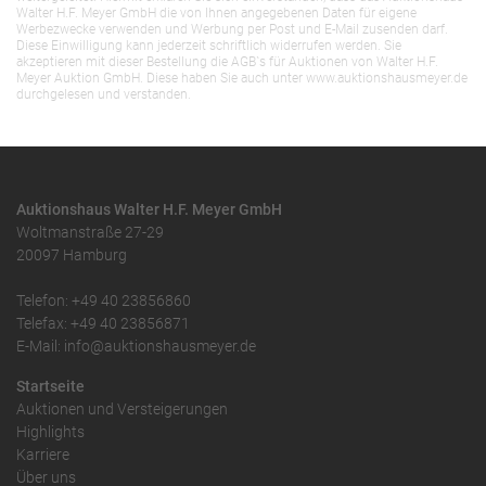
Walter H.F. Meyer GmbH die von Ihnen angegebenen Daten für eigene
Werbezwecke verwenden und Werbung per Post und E-Mail zusenden darf.
Diese Einwilligung kann jederzeit schriftlich widerrufen werden. Sie
akzeptieren mit dieser Bestellung die AGB`s für Auktionen von Walter H.F.
Meyer Auktion GmbH. Diese haben Sie auch unter www.auktionshausmeyer.de
durchgelesen und verstanden.
Auktionshaus Walter H.F. Meyer GmbH
Woltmanstraße 27-29
20097 Hamburg
Telefon: +49 40 23856860
Telefax: +49 40 23856871
E-Mail: info@auktionshausmeyer.de
Startseite
Auktionen und Versteigerungen
Highlights
Karriere
Über uns