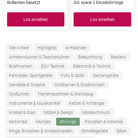
Brillanten besetzt
GG sowie 2 Einzelohrringe
Los ansehen
Los ansehen
Alle Artikel
Highlights
Armbänder
Armbanduhren & Taschenuhren
Beleuchtung
Besteck
Briefmarken
EDV Technik
Elektronik & Technik
Fahrräder, Sportgeräte
Foto & Optik
Gartengeräte
Gemälde & Graphik
Goldbarren & Goldmünzen
Großuhren
Handmaschinen & Werkzeug
Instrumente & Musikartikel
Ketten & Anhänger
Kristall & Glas
Möbel & Design
Modeschmuck
Motorrad
Münzen
Ohrringe
Porzellan & Keramik
Ringe, Broschen & Anstecknadeln
Schreibgeräte
Silber