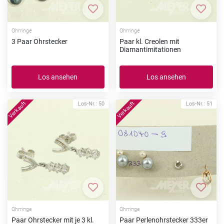
Zur Merkliste hinzufügen
Zur Me
Ohrringe
Ohrringe
3 Paar Ohrstecker
Paar kl. Creolen mit
Diamantimitationen
Los ansehen
Los ansehen
Los-Nr.: 50
Los-Nr.: 51
Zur Merkliste hinzufügen
Zur Me
Ohrringe
Ohrringe
Paar Ohrstecker mit je 3 kl.
Paar Perlenohrstecker 333er