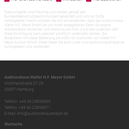
Diese Angaben sind freiwillig und werden gemäß den
Bundesdatenschutzbestimmungen behandelt und nicht an Dritte
weitergeleitet. Hiermit erklären Sie sich einverstanden, dass das Auktionshaus
Walter H.F. Meyer GmbH die von Ihnen angegebenen Daten für eigene
Werbezwecke verwenden und Werbung per Post und E-Mail zusenden darf.
Diese Einwilligung kann jederzeit schriftlich widerrufen werden. Sie
akzeptieren mit dieser Bestellung die AGB`s für Auktionen von Walter H.F.
Meyer Auktion GmbH. Diese haben Sie auch unter www.auktionshausmeyer.de
durchgelesen und verstanden.
Auktionshaus Walter H.F. Meyer GmbH
Woltmanstraße 27-29
20097 Hamburg
Telefon: +49 40 23856860
Telefax: +49 40 23856871
E-Mail: info@auktionshausmeyer.de
Startseite