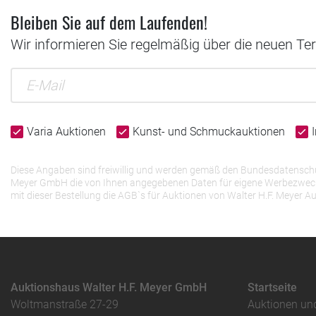
Bleiben Sie auf dem Laufenden!
Wir informieren Sie regelmäßig über die neuen Te
Varia Auktionen
Kunst- und Schmuckauktionen
Diese Angaben sind freiwillig und werden gemäß den Bundesdatenschutz
Meyer GmbH die von Ihnen angegebenen Daten für eigene Werbezwecke v
mit dieser Bestellung die AGB`s für Auktionen von Walter H.F. Meye
Auktionshaus Walter H.F. Meyer GmbH
Startseite
Woltmanstraße 27-29
Auktionen un