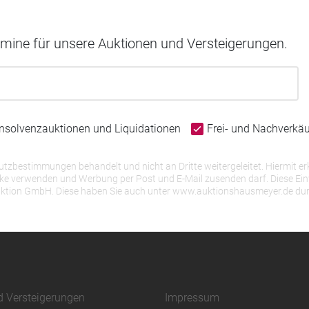
rmine für unsere Auktionen und Versteigerungen.
Insolvenzauktionen und Liquidationen
Frei- und Nachverkä
bestimmungen behandelt und nicht an Dritte weitergeleitet. Hiermit erk
erwenden und Werbung per Post und E-Mail zusenden darf. Diese Einwill
r Auktion GmbH. Diese haben Sie auch unter www.auktionshausmeyer.de du
d Versteigerungen
Impressum