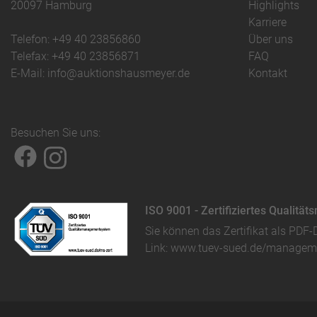
20097 Hamburg
Highlights
Karriere
Telefon: +49 40 23856860
Über uns
Telefax: +49 40 23856871
FAQ
E-Mail: info@auktionshausmeyer.de
Kontakt
Besuchen Sie uns:
ISO 9001 - Zertifiziertes Qualit
Sie können das
Zertifikat als PDF-
Link:
www.tuev-sued.de/manageme