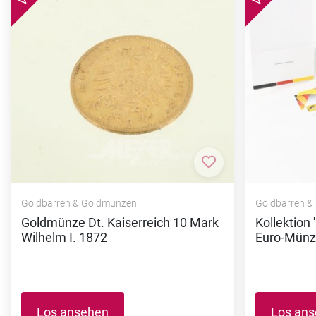
Zur Merkliste hi
Goldbarren & Goldmünzen
Goldbarren &
Goldmünze Dt. Kaiserreich 10 Mark
Kollektion 
Wilhelm I. 1872
Euro-Münz
Los ansehen
Los an