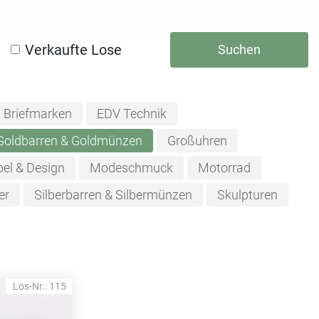
Verkaufte Lose
Suchen
Briefmarken
EDV Technik
Goldbarren & Goldmünzen
Großuhren
el & Design
Modeschmuck
Motorrad
er
Silberbarren & Silbermünzen
Skulpturen
Los-Nr.: 115