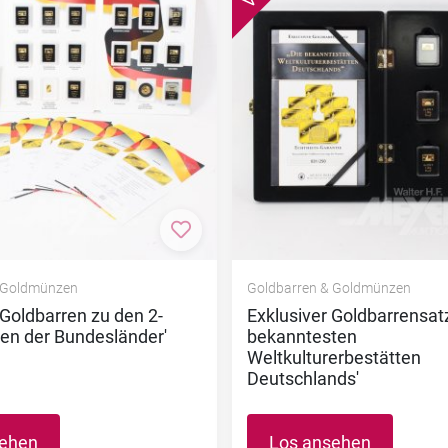
nzufügen
Zur Merkliste hinzufügen
 Goldmünzen
Goldbarren & Goldmünzen
'Goldbarren zu den 2-
Exklusiver Goldbarrensatz
en der Bundesländer'
bekanntesten
Weltkulturerbestätten
Deutschlands'
sehen
Los ansehen