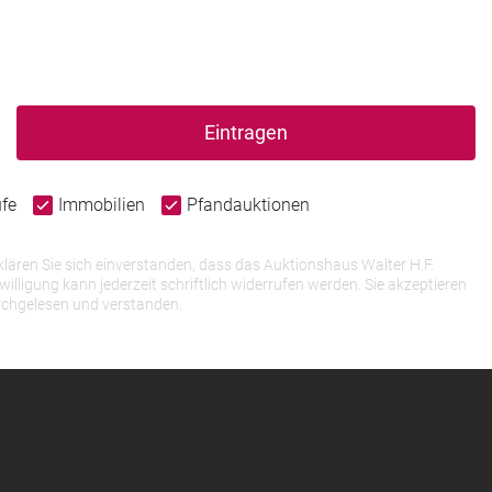
Eintragen
ufe
Immobilien
Pfandauktionen
lären Sie sich einverstanden, dass das Auktionshaus Walter H.F.
igung kann jederzeit schriftlich widerrufen werden. Sie akzeptieren
rchgelesen und verstanden.