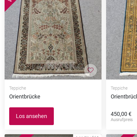
Zur Merkliste hi
Teppiche
Teppiche
Orientbrücke
Orientbrüc
450,00 €
Los ansehen
Ausrufpreis