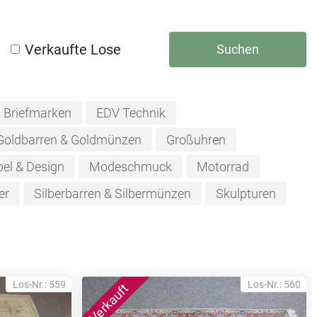
Verkaufte Lose
Suchen
Briefmarken
EDV Technik
Goldbarren & Goldmünzen
Großuhren
el & Design
Modeschmuck
Motorrad
er
Silberbarren & Silbermünzen
Skulpturen
Los-Nr.: 559
Los-Nr.: 560