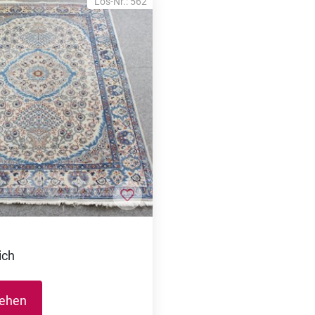
Los-Nr.: 562
nzufügen
Zur Merkliste hinzufügen
ich
sehen