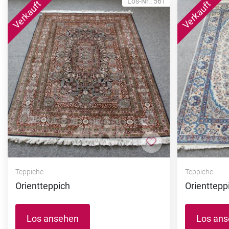
Los-Nr.: 561
Zur Merkliste hi
Teppiche
Teppiche
Orientteppich
Orienttepp
Los ansehen
Los an