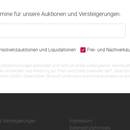
rmine für unsere Auktionen und Versteigerungen.
Insolvenzauktionen und Liquidationen
Frei- und Nachverkä
bestimmungen behandelt und nicht an Dritte weitergeleitet. Hiermit erk
erwenden und Werbung per Post und E-Mail zusenden darf. Diese Einwill
r Auktion GmbH. Diese haben Sie auch unter www.auktionshausmeyer.de du
d Versteigerungen
Impressum
Datenschutzhinweis