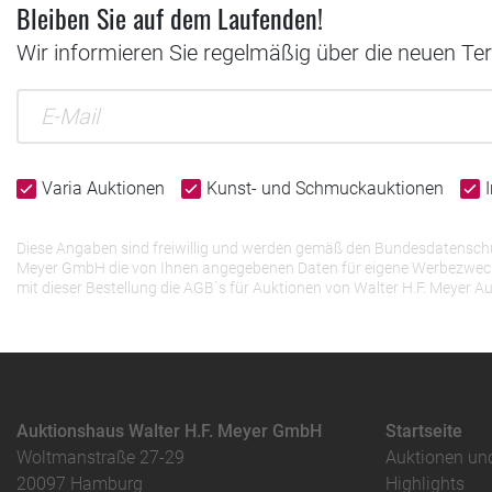
Bleiben Sie auf dem Laufenden!
Wir informieren Sie regelmäßig über die neuen Te
Varia Auktionen
Kunst- und Schmuckauktionen
Diese Angaben sind freiwillig und werden gemäß den Bundesdatenschutz
Meyer GmbH die von Ihnen angegebenen Daten für eigene Werbezwecke v
mit dieser Bestellung die AGB`s für Auktionen von Walter H.F. Meye
Auktionshaus Walter H.F. Meyer GmbH
Startseite
Woltmanstraße 27-29
Auktionen un
20097 Hamburg
Highlights