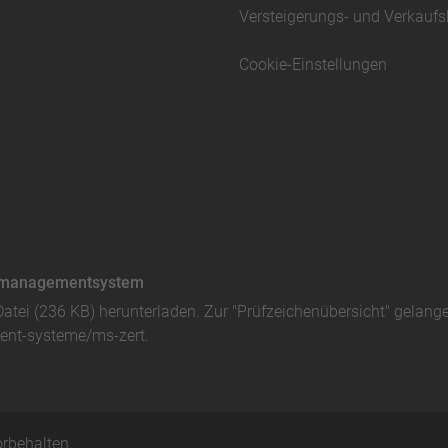
Versteigerungs- und Verkauf
Cookie-Einstellungen
ätsmanagementsystem
Datei (236 KB)
herunterladen. Zur "Prüfzeichenübersicht" gelang
nt-systeme/ms-zert
.
rbehalten.