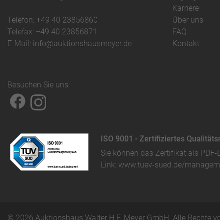
Karriere
Telefon: +49 40 23856860
Über uns
Telefax: +49 40 23856871
FAQ
E-Mail: info@auktionshausmeyer.de
Kontakt
Besuchen Sie uns:
ISO 9001 - Zertifiziertes Qualit
Sie können das
Zertifikat als PDF-
Link:
www.tuev-sued.de/manageme
© 2026 Auktionshaus Walter H.F. Meyer GmbH. Alle Rechte vo