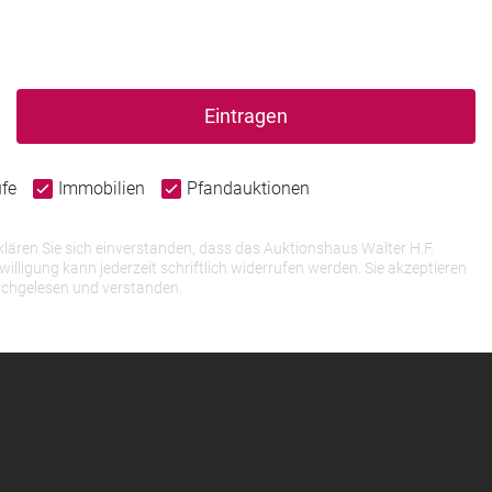
Eintragen
ufe
Immobilien
Pfandauktionen
lären Sie sich einverstanden, dass das Auktionshaus Walter H.F.
igung kann jederzeit schriftlich widerrufen werden. Sie akzeptieren
rchgelesen und verstanden.