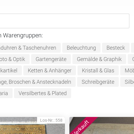
n Warengruppen:
duhren & Taschenuhren
Beleuchtung
Besteck
oto & Optik
Gartengeräte
Gemälde & Graphik
kartikel
Ketten & Anhänger
Kristall & Glas
Möb
nge, Broschen & Anstecknadeln
Schreibgeräte
Silb
aria
Versilbertes & Plated
Los-Nr.: 558