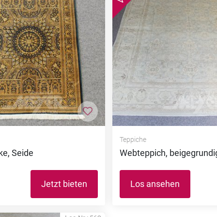
nzufügen
Zur Merkliste hinzufügen
Teppiche
ke, Seide
Webteppich, beigegrundig,
Jetzt bieten
Los ansehen