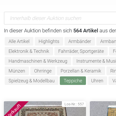
In dieser Auktion befinden sich
564 Artikel
aus de
Alle Artikel
Highlights
Armbänder
Armban
Elektronik & Technik
Fahrräder, Sportgeräte
F
Handmaschinen & Werkzeug
Instrumente & Musi
Münzen
Ohrringe
Porzellan & Keramik
Ri
Spielzeug & Modellbau
Teppiche
Uhren
V
Los-Nr.: 557