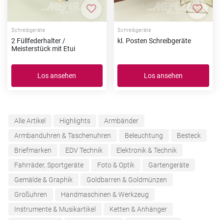
Zur Merkliste hinzufügen
Zur Me
Schreibgeräte
Schreibgeräte
2 Füllfederhalter /
kl. Posten Schreibgeräte
Meisterstück mit Etui
Los ansehen
Los ansehen
Alle Artikel
Highlights
Armbänder
Armbanduhren & Taschenuhren
Beleuchtung
Besteck
Briefmarken
EDV Technik
Elektronik & Technik
Fahrräder, Sportgeräte
Foto & Optik
Gartengeräte
Gemälde & Graphik
Goldbarren & Goldmünzen
Großuhren
Handmaschinen & Werkzeug
Instrumente & Musikartikel
Ketten & Anhänger