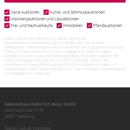
Varia Auktionen
Kunst- und Schmuckauktionen
Insolvenzauktionen und Liquidationen
Frei- und Nachverkäufe
Immobilien
Pfandauktionen
Diese Angaben sind freiwillig und werden gemäß den
Bundesdatenschutzbestimmungen behandelt und nicht an Dritte
weitergeleitet. Hiermit erklären Sie sich einverstanden, dass das Auktionshaus
Walter H.F. Meyer GmbH die von Ihnen angegebenen Daten für eigene
Werbezwecke verwenden und Werbung per Post und E-Mail zusenden darf.
Diese Einwilligung kann jederzeit schriftlich widerrufen werden. Sie
akzeptieren mit dieser Bestellung die AGB`s für Auktionen von Walter H.F.
Meyer Auktion GmbH. Diese haben Sie auch unter www.auktionshausmeyer.de
durchgelesen und verstanden.
Auktionshaus Walter H.F. Meyer GmbH
Woltmanstraße 27-29
20097 Hamburg
Telefon: +49 40 23856860