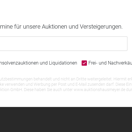
rmine für unsere Auktionen und Versteigerungen.
Insolvenzauktionen und Liquidationen
Frei- und Nachverkä
bestimmungen behandelt und nicht an Dritte weitergeleitet. Hiermit erk
erwenden und Werbung per Post und E-Mail zusenden darf. Diese Einwill
r Auktion GmbH. Diese haben Sie auch unter www.auktionshausmeyer.de du