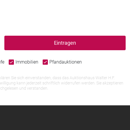
Eintragen
ufe
Immobilien
Pfandauktionen
lären Sie sich einverstanden, dass das Auktionshaus Walter H.F.
igung kann jederzeit schriftlich widerrufen werden. Sie akzeptieren
rchgelesen und verstanden.