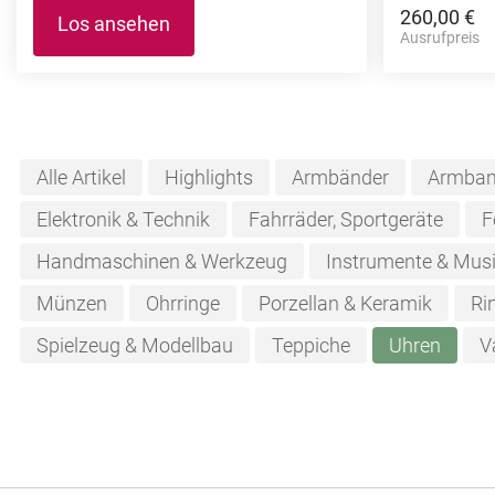
260,00 €
Los ansehen
Ausrufpreis
Alle Artikel
Highlights
Armbänder
Armban
Elektronik & Technik
Fahrräder, Sportgeräte
F
Handmaschinen & Werkzeug
Instrumente & Musi
Münzen
Ohrringe
Porzellan & Keramik
Ri
Spielzeug & Modellbau
Teppiche
Uhren
V