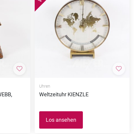
Zur Merkliste hinzufügen
Zur M
Uhren
WEBB,
Weltzeituhr KIENZLE
Los ansehen