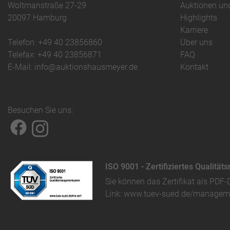
Woltmanstraße 27-29
Auktionen un
20097 Hamburg
Highlights
Karriere
Telefon: +49 40 23856860
Über uns
Telefax: +49 40 23856871
FAQ
E-Mail: info@auktionshausmeyer.de
Kontakt
Besuchen Sie uns:
ISO 9001 - Zertifiziertes Qualit
Sie können das
Zertifikat als PDF-
Link:
www.tuev-sued.de/manageme