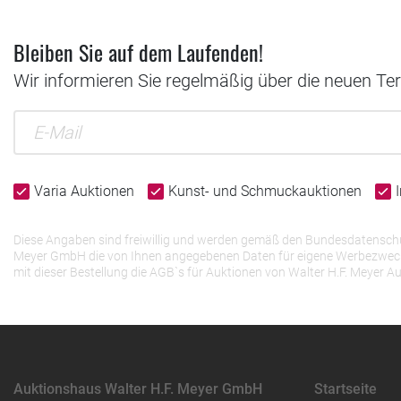
Bleiben Sie auf dem Laufenden!
Wir informieren Sie regelmäßig über die neuen Te
Varia Auktionen
Kunst- und Schmuckauktionen
Diese Angaben sind freiwillig und werden gemäß den Bundesdatenschutz
Meyer GmbH die von Ihnen angegebenen Daten für eigene Werbezwecke v
mit dieser Bestellung die AGB`s für Auktionen von Walter H.F. Meye
Auktionshaus Walter H.F. Meyer GmbH
Startseite