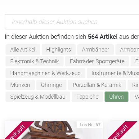
In dieser Auktion befinden sich
564 Artikel
aus de
Alle Artikel
Highlights
Armbänder
Armban
Elektronik & Technik
Fahrräder, Sportgeräte
F
Handmaschinen & Werkzeug
Instrumente & Musi
Münzen
Ohrringe
Porzellan & Keramik
Ri
Spielzeug & Modellbau
Teppiche
Uhren
V
Los-Nr.: 67