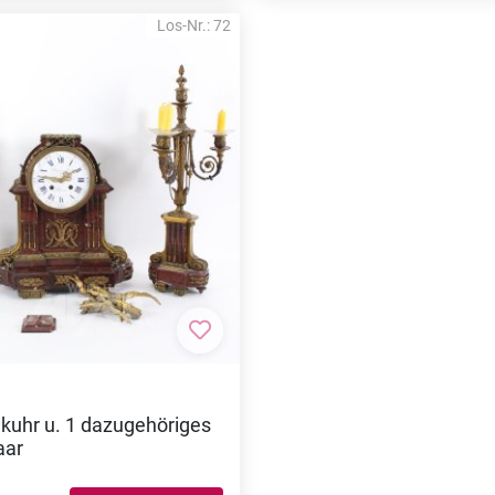
Los-Nr.: 72
nzufügen
Zur Merkliste hinzufügen
kuhr u. 1 dazugehöriges
aar